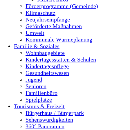
Förderprogramme (Gemeinde)
Klimaschutz
Neujahrsempfänge
Geförderte Maßnahmen
Umwelt
Kommunale Wärmeplanung
Familie & Soziales
Wohnbaugebiete
Kindertagesstätten & Schulen
Kindertagespflege
Gesundheitswesen
Jugend
Senioren
Familienbüro
Spielplätze
Tourismus & Freizeit
Bürgerhaus / Bürgerpark
Sehenswürdigkeiten
360° Panoramen