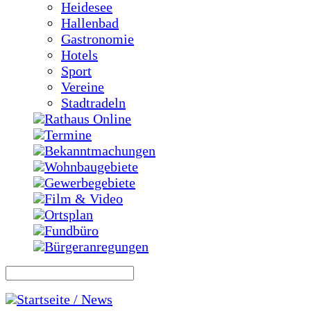
Heidesee
Hallenbad
Gastronomie
Hotels
Sport
Vereine
Stadtradeln
Rathaus Online
Termine
Bekanntmachungen
Wohnbaugebiete
Gewerbegebiete
Film & Video
Ortsplan
Fundbüro
Bürgeranregungen
Startseite / News