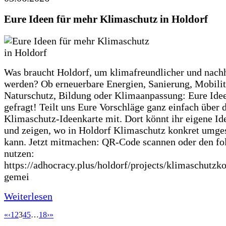
Eure Ideen für mehr Klimaschutz in Holdorf
Was braucht Holdorf, um klimafreundlicher und nachh
werden? Ob erneuerbare Energien, Sanierung, Mobilit
Naturschutz, Bildung oder Klimaanpassung: Eure Ide
gefragt! Teilt uns Eure Vorschläge ganz einfach über 
Klimaschutz-Ideenkarte mit. Dort könnt ihr eigene Id
und zeigen, wo in Holdorf Klimaschutz konkret umge
kann. Jetzt mitmachen: QR-Code scannen oder den fo
nutzen:
https://adhocracy.plus/holdorf/projects/klimaschutzk
gemei
Weiterlesen
«
‹
1
2
3
4
5
…
18
›
»