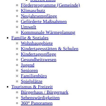
Förderprogramme (Gemeinde)
Klimaschutz
Neujahrsempfänge
Geförderte Maßnahmen
Umwelt
Kommunale Wärmeplanung
Familie & Soziales
Wohnbaugebiete
Kindertagesstätten & Schulen
Kindertagespflege
Gesundheitswesen
Jugend
Senioren
Familienbüro
Spielplätze
Tourismus & Freizeit
Bürgerhaus / Bürgerpark
Sehenswürdigkeiten
360° Panoramen