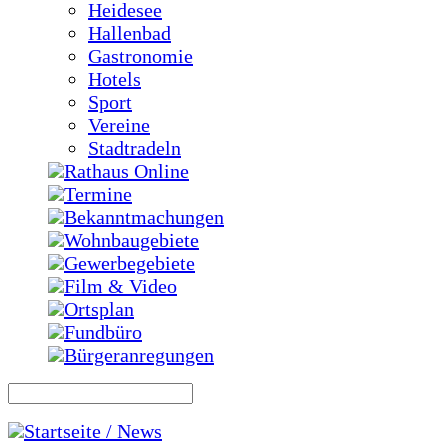
Heidesee
Hallenbad
Gastronomie
Hotels
Sport
Vereine
Stadtradeln
Rathaus Online
Termine
Bekanntmachungen
Wohnbaugebiete
Gewerbegebiete
Film & Video
Ortsplan
Fundbüro
Bürgeranregungen
Startseite / News