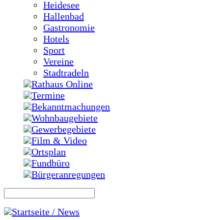
Heidesee
Hallenbad
Gastronomie
Hotels
Sport
Vereine
Stadtradeln
Rathaus Online
Termine
Bekanntmachungen
Wohnbaugebiete
Gewerbegebiete
Film & Video
Ortsplan
Fundbüro
Bürgeranregungen
Startseite / News