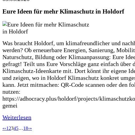
Eure Ideen für mehr Klimaschutz in Holdorf
Was braucht Holdorf, um klimafreundlicher und nachh
werden? Ob erneuerbare Energien, Sanierung, Mobilit
Naturschutz, Bildung oder Klimaanpassung: Eure Ide
gefragt! Teilt uns Eure Vorschläge ganz einfach über 
Klimaschutz-Ideenkarte mit. Dort könnt ihr eigene Id
und zeigen, wo in Holdorf Klimaschutz konkret umge
kann. Jetzt mitmachen: QR-Code scannen oder den fo
nutzen:
https://adhocracy.plus/holdorf/projects/klimaschutzk
gemei
Weiterlesen
«
‹
1
2
3
4
5
…
18
›
»