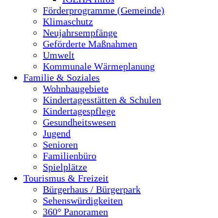
Förderprogramme (Gemeinde)
Klimaschutz
Neujahrsempfänge
Geförderte Maßnahmen
Umwelt
Kommunale Wärmeplanung
Familie & Soziales
Wohnbaugebiete
Kindertagesstätten & Schulen
Kindertagespflege
Gesundheitswesen
Jugend
Senioren
Familienbüro
Spielplätze
Tourismus & Freizeit
Bürgerhaus / Bürgerpark
Sehenswürdigkeiten
360° Panoramen