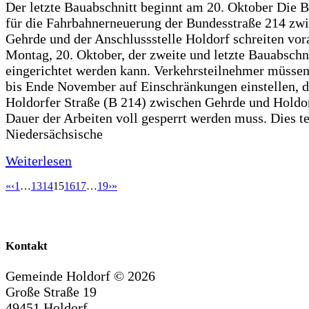
Der letzte Bauabschnitt beginnt am 20. Oktober Die 
für die Fahrbahnerneuerung der Bundesstraße 214 zw
Gehrde und der Anschlussstelle Holdorf schreiten vor
Montag, 20. Oktober, der zweite und letzte Bauabschn
eingerichtet werden kann. Verkehrsteilnehmer müssen
bis Ende November auf Einschränkungen einstellen, d
Holdorfer Straße (B 214) zwischen Gehrde und Holdor
Dauer der Arbeiten voll gesperrt werden muss. Dies te
Niedersächsische
Weiterlesen
«
‹
1
…
13
14
15
16
17
…
19
›
»
Kontakt
Gemeinde Holdorf ©
2026
Große Straße 19
49451 Holdorf