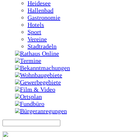
Heidesee
Hallenbad
Gastronomie
Hotels
Sport
Vereine
Stadtradeln
Rathaus Online
Termine
Bekanntmachungen
Wohnbaugebiete
Gewerbegebiete
Film & Video
Ortsplan
Fundbüro
Bürgeranregungen