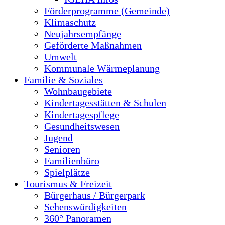
Förderprogramme (Gemeinde)
Klimaschutz
Neujahrsempfänge
Geförderte Maßnahmen
Umwelt
Kommunale Wärmeplanung
Familie & Soziales
Wohnbaugebiete
Kindertagesstätten & Schulen
Kindertagespflege
Gesundheitswesen
Jugend
Senioren
Familienbüro
Spielplätze
Tourismus & Freizeit
Bürgerhaus / Bürgerpark
Sehenswürdigkeiten
360° Panoramen