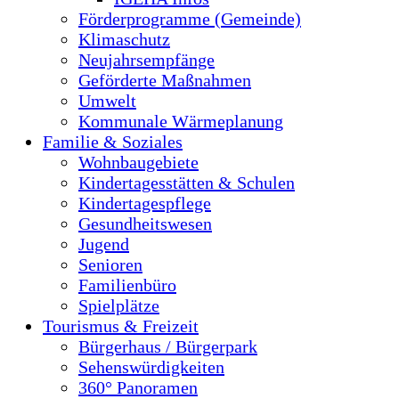
Förderprogramme (Gemeinde)
Klimaschutz
Neujahrsempfänge
Geförderte Maßnahmen
Umwelt
Kommunale Wärmeplanung
Familie & Soziales
Wohnbaugebiete
Kindertagesstätten & Schulen
Kindertagespflege
Gesundheitswesen
Jugend
Senioren
Familienbüro
Spielplätze
Tourismus & Freizeit
Bürgerhaus / Bürgerpark
Sehenswürdigkeiten
360° Panoramen