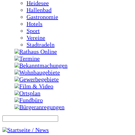
Heidesee
Hallenbad
Gastronomie
Hotels
Sport
Vereine
Stadtradeln
Rathaus Online
Termine
Bekanntmachungen
Wohnbaugebiete
Gewerbegebiete
Film & Video
Ortsplan
Fundbüro
Bürgeranregungen
Startseite / News