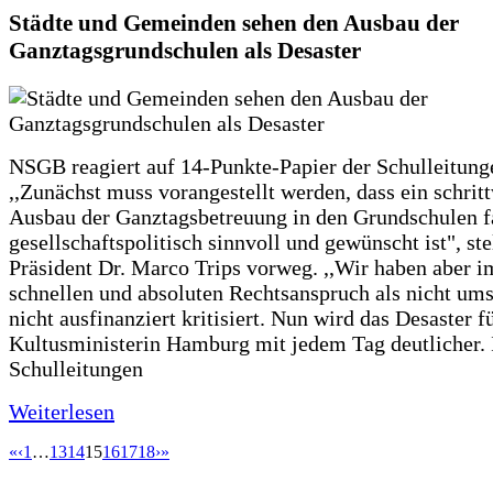
Städte und Gemeinden sehen den Ausbau der
Ganztagsgrundschulen als Desaster
NSGB reagiert auf 14-Punkte-Papier der Schulleitung
,,Zunächst muss vorangestellt werden, dass ein schrit
Ausbau der Ganztagsbetreuung in den Grundschulen f
gesellschaftspolitisch sinnvoll und gewünscht ist", st
Präsident Dr. Marco Trips vorweg. ,,Wir haben aber 
schnellen und absoluten Rechtsanspruch als nicht um
nicht ausfinanziert kritisiert. Nun wird das Desaster f
Kultusministerin Hamburg mit jedem Tag deutlicher. 
Schulleitungen
Weiterlesen
«
‹
1
…
13
14
15
16
17
18
›
»