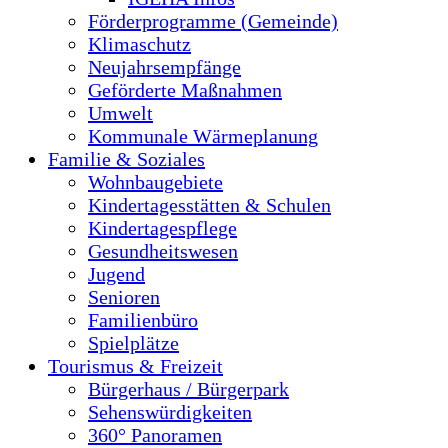
Förderprogramme (Gemeinde)
Klimaschutz
Neujahrsempfänge
Geförderte Maßnahmen
Umwelt
Kommunale Wärmeplanung
Familie & Soziales
Wohnbaugebiete
Kindertagesstätten & Schulen
Kindertagespflege
Gesundheitswesen
Jugend
Senioren
Familienbüro
Spielplätze
Tourismus & Freizeit
Bürgerhaus / Bürgerpark
Sehenswürdigkeiten
360° Panoramen