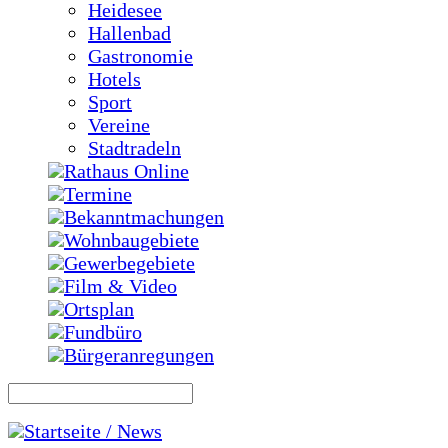
Heidesee
Hallenbad
Gastronomie
Hotels
Sport
Vereine
Stadtradeln
Rathaus Online
Termine
Bekanntmachungen
Wohnbaugebiete
Gewerbegebiete
Film & Video
Ortsplan
Fundbüro
Bürgeranregungen
Startseite / News