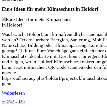
Eure Ideen für mehr Klimaschutz in Holdorf
Was braucht Holdorf, um klimafreundlicher und nachh
werden? Ob erneuerbare Energien, Sanierung, Mobilit
Naturschutz, Bildung oder Klimaanpassung: Eure Ide
gefragt! Teilt uns Eure Vorschläge ganz einfach über 
Klimaschutz-Ideenkarte mit. Dort könnt ihr eigene Id
und zeigen, wo in Holdorf Klimaschutz konkret umge
kann. Jetzt mitmachen: QR-Code scannen oder den fo
nutzen:
https://adhocracy.plus/holdorf/projects/klimaschutzk
gemei
Weiterlesen
«
‹
1
2
3
4
5
…
18
›
»