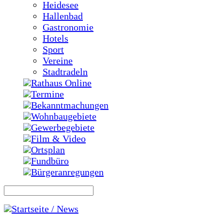
Heidesee
Hallenbad
Gastronomie
Hotels
Sport
Vereine
Stadtradeln
Rathaus Online
Termine
Bekanntmachungen
Wohnbaugebiete
Gewerbegebiete
Film & Video
Ortsplan
Fundbüro
Bürgeranregungen
Startseite / News