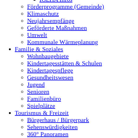
Förderprogramme (Gemeinde)
Klimaschutz
Neujahrsempfänge
Geförderte Maßnahmen
Umwelt
Kommunale Wärmeplanung
Familie & Soziales
Wohnbaugebiete
Kindertagesstätten & Schulen
Kindertagespflege
Gesundheitswesen
Jugend
Senioren
Familienbüro
Spielplätze
Tourismus & Freizeit
Bürgerhaus / Bürgerpark
Sehenswürdigkeiten
360° Panoramen