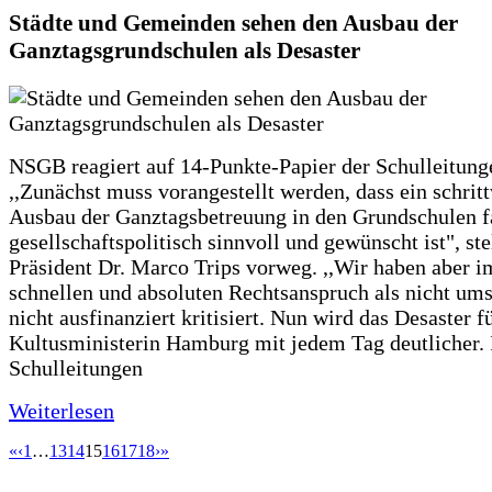
Städte und Gemeinden sehen den Ausbau der
Ganztagsgrundschulen als Desaster
NSGB reagiert auf 14-Punkte-Papier der Schulleitung
,,Zunächst muss vorangestellt werden, dass ein schrit
Ausbau der Ganztagsbetreuung in den Grundschulen f
gesellschaftspolitisch sinnvoll und gewünscht ist", st
Präsident Dr. Marco Trips vorweg. ,,Wir haben aber 
schnellen und absoluten Rechtsanspruch als nicht um
nicht ausfinanziert kritisiert. Nun wird das Desaster f
Kultusministerin Hamburg mit jedem Tag deutlicher. 
Schulleitungen
Weiterlesen
«
‹
1
…
13
14
15
16
17
18
›
»