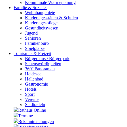
Kommunale Wärmeplanung
Familie & Soziales
Wohnbaugebiete
Kindertagesstätten & Schulen
Kindertagespflege
Gesundheitswesen
Jugend
Senioren
Familienbüro
Spielplätze
Tourismus & Freizeit
Bürgerhaus / Bürgerpark
Sehenswürdigkeiten
360° Panoramen
Heidesee
Hallenbad
Gastronomie
Hotels
Sport
Vereine
Stadtradeln
Rathaus Online
Termine
Bekanntmachungen