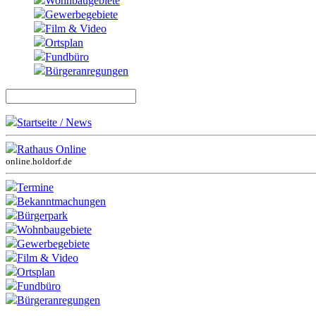
Wohnbaugebiete
Gewerbegebiete
Film & Video
Ortsplan
Fundbüro
Bürgeranregungen
Startseite / News
Rathaus Online
online.holdorf.de
Termine
Bekanntmachungen
Bürgerpark
Wohnbaugebiete
Gewerbegebiete
Film & Video
Ortsplan
Fundbüro
Bürgeranregungen