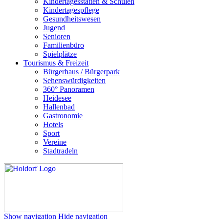
Kindertagesstätten & Schulen
Kindertagespflege
Gesundheitswesen
Jugend
Senioren
Familienbüro
Spielplätze
Tourismus & Freizeit
Bürgerhaus / Bürgerpark
Sehenswürdigkeiten
360° Panoramen
Heidesee
Hallenbad
Gastronomie
Hotels
Sport
Vereine
Stadtradeln
Show navigation
Hide navigation