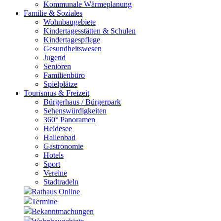
Kommunale Wärmeplanung
Familie & Soziales
Wohnbaugebiete
Kindertagesstätten & Schulen
Kindertagespflege
Gesundheitswesen
Jugend
Senioren
Familienbüro
Spielplätze
Tourismus & Freizeit
Bürgerhaus / Bürgerpark
Sehenswürdigkeiten
360° Panoramen
Heidesee
Hallenbad
Gastronomie
Hotels
Sport
Vereine
Stadtradeln
Rathaus Online
Termine
Bekanntmachungen