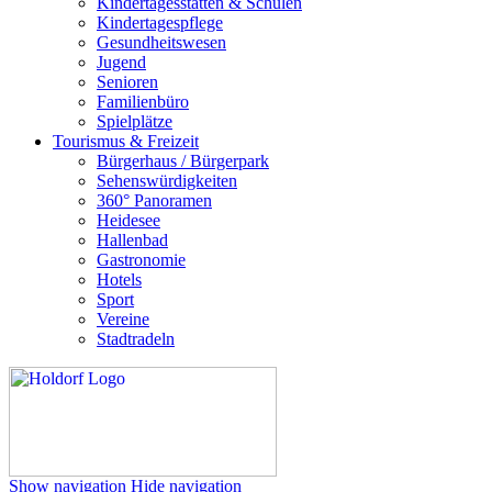
Kindertagesstätten & Schulen
Kindertagespflege
Gesundheitswesen
Jugend
Senioren
Familienbüro
Spielplätze
Tourismus & Freizeit
Bürgerhaus / Bürgerpark
Sehenswürdigkeiten
360° Panoramen
Heidesee
Hallenbad
Gastronomie
Hotels
Sport
Vereine
Stadtradeln
Show navigation
Hide navigation