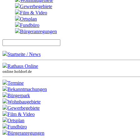
Wohnbaugebiete
Gewerbegebiete
Film & Video
Ortsplan
Fundbüro
Bürgeranregungen
Startseite / News
Rathaus Online
online.holdorf.de
Termine
Bekanntmachungen
Bürgerpark
Wohnbaugebiete
Gewerbegebiete
Film & Video
Ortsplan
Fundbüro
Bürgeranregungen