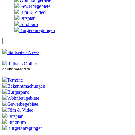
Wohnbaugebiete
Gewerbegebiete
Film & Video
Ortsplan
Fundbüro
Bürgeranregungen
Startseite / News
Rathaus Online
online.holdorf.de
Termine
Bekanntmachungen
Bürgerpark
Wohnbaugebiete
Gewerbegebiete
Film & Video
Ortsplan
Fundbüro
Bürgeranregungen