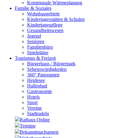
Kommunale Wärmeplanung
Familie & Soziales
Wohnbaugebiete
Kindertagesstätten & Schulen
Kindertagespflege
Gesundheitswesen
Jugend
Senioren
Familienbüro
Spielplätze
Tourismus & Freizeit
Bürgerhaus / Bürgerpark
Sehenswürdigkeiten
360° Panoramen
Heidesee
Hallenbad
Gastronomie
Hotels
Sport
Vereine
Stadtradeln
Rathaus Online
Termine
Bekanntmachungen