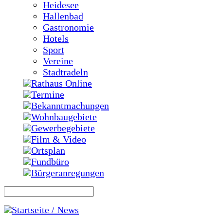
Heidesee
Hallenbad
Gastronomie
Hotels
Sport
Vereine
Stadtradeln
Rathaus Online
Termine
Bekanntmachungen
Wohnbaugebiete
Gewerbegebiete
Film & Video
Ortsplan
Fundbüro
Bürgeranregungen
Startseite / News