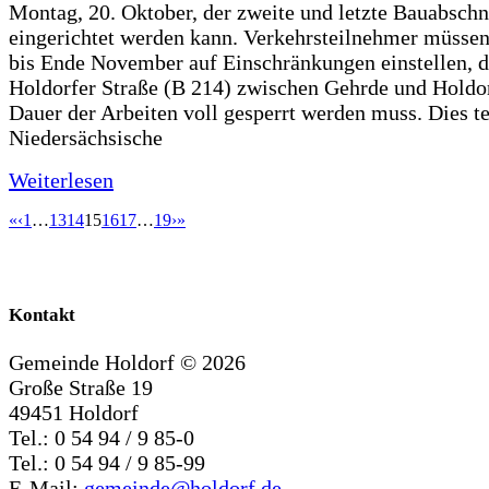
Montag, 20. Oktober, der zweite und letzte Bauabschn
eingerichtet werden kann. Verkehrsteilnehmer müssen
bis Ende November auf Einschränkungen einstellen, d
Holdorfer Straße (B 214) zwischen Gehrde und Holdor
Dauer der Arbeiten voll gesperrt werden muss. Dies te
Niedersächsische
Weiterlesen
«
‹
1
…
13
14
15
16
17
…
19
›
»
Kontakt
Gemeinde Holdorf ©
2026
Große Straße 19
49451 Holdorf
Tel.: 0 54 94 / 9 85-0
Tel.: 0 54 94 / 9 85-99
E-Mail:
gemeinde@holdorf.de