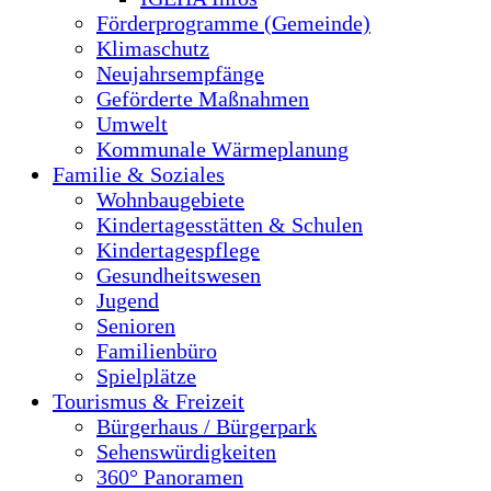
Förderprogramme (Gemeinde)
Klimaschutz
Neujahrsempfänge
Geförderte Maßnahmen
Umwelt
Kommunale Wärmeplanung
Familie & Soziales
Wohnbaugebiete
Kindertagesstätten & Schulen
Kindertagespflege
Gesundheitswesen
Jugend
Senioren
Familienbüro
Spielplätze
Tourismus & Freizeit
Bürgerhaus / Bürgerpark
Sehenswürdigkeiten
360° Panoramen