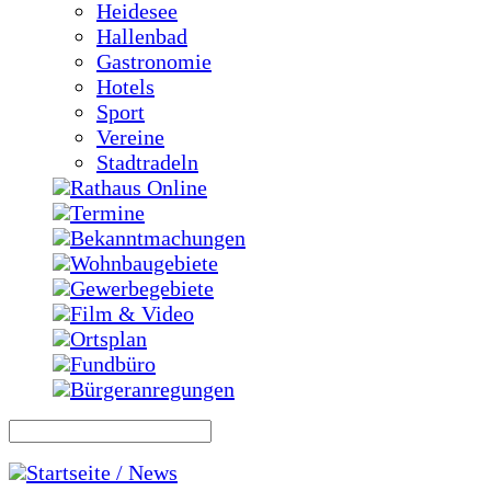
Heidesee
Hallenbad
Gastronomie
Hotels
Sport
Vereine
Stadtradeln
Rathaus Online
Termine
Bekanntmachungen
Wohnbaugebiete
Gewerbegebiete
Film & Video
Ortsplan
Fundbüro
Bürgeranregungen
Startseite / News