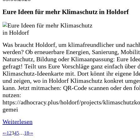
Eure Ideen für mehr Klimaschutz in Holdorf
Was braucht Holdorf, um klimafreundlicher und nachh
werden? Ob erneuerbare Energien, Sanierung, Mobilit
Naturschutz, Bildung oder Klimaanpassung: Eure Ide
gefragt! Teilt uns Eure Vorschläge ganz einfach über 
Klimaschutz-Ideenkarte mit. Dort könnt ihr eigene Id
und zeigen, wo in Holdorf Klimaschutz konkret umge
kann. Jetzt mitmachen: QR-Code scannen oder den fo
nutzen:
https://adhocracy.plus/holdorf/projects/klimaschutzk
gemei
Weiterlesen
«
‹
1
2
3
4
5
…
18
›
»