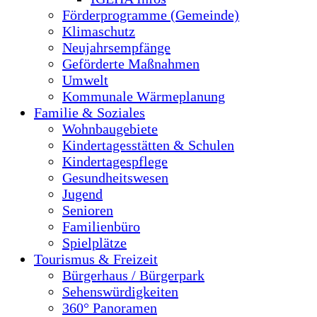
Förderprogramme (Gemeinde)
Klimaschutz
Neujahrsempfänge
Geförderte Maßnahmen
Umwelt
Kommunale Wärmeplanung
Familie & Soziales
Wohnbaugebiete
Kindertagesstätten & Schulen
Kindertagespflege
Gesundheitswesen
Jugend
Senioren
Familienbüro
Spielplätze
Tourismus & Freizeit
Bürgerhaus / Bürgerpark
Sehenswürdigkeiten
360° Panoramen