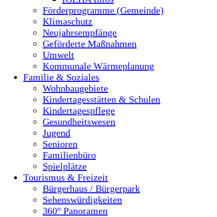
Förderprogramme (Gemeinde)
Klimaschutz
Neujahrsempfänge
Geförderte Maßnahmen
Umwelt
Kommunale Wärmeplanung
Familie & Soziales
Wohnbaugebiete
Kindertagesstätten & Schulen
Kindertagespflege
Gesundheitswesen
Jugend
Senioren
Familienbüro
Spielplätze
Tourismus & Freizeit
Bürgerhaus / Bürgerpark
Sehenswürdigkeiten
360° Panoramen