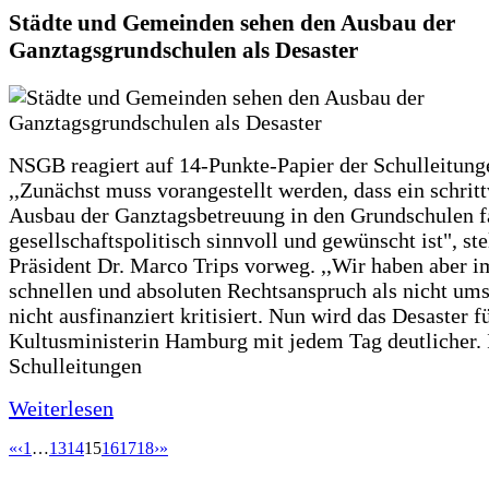
Städte und Gemeinden sehen den Ausbau der
Ganztagsgrundschulen als Desaster
NSGB reagiert auf 14-Punkte-Papier der Schulleitung
,,Zunächst muss vorangestellt werden, dass ein schrit
Ausbau der Ganztagsbetreuung in den Grundschulen f
gesellschaftspolitisch sinnvoll und gewünscht ist", st
Präsident Dr. Marco Trips vorweg. ,,Wir haben aber 
schnellen und absoluten Rechtsanspruch als nicht um
nicht ausfinanziert kritisiert. Nun wird das Desaster f
Kultusministerin Hamburg mit jedem Tag deutlicher. 
Schulleitungen
Weiterlesen
«
‹
1
…
13
14
15
16
17
18
›
»