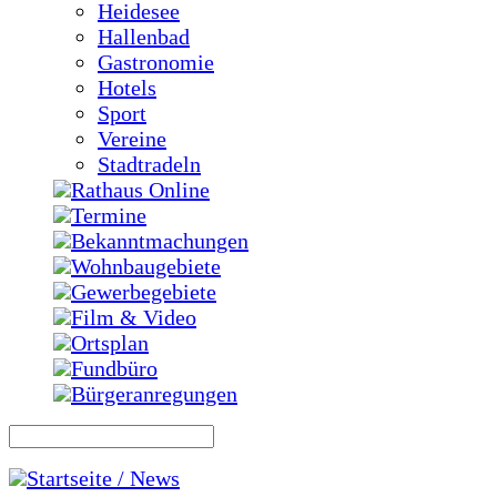
Heidesee
Hallenbad
Gastronomie
Hotels
Sport
Vereine
Stadtradeln
Rathaus Online
Termine
Bekanntmachungen
Wohnbaugebiete
Gewerbegebiete
Film & Video
Ortsplan
Fundbüro
Bürgeranregungen
Startseite / News