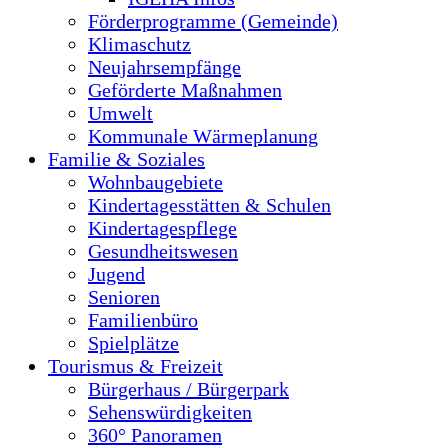
Förderprogramme (Gemeinde)
Klimaschutz
Neujahrsempfänge
Geförderte Maßnahmen
Umwelt
Kommunale Wärmeplanung
Familie & Soziales
Wohnbaugebiete
Kindertagesstätten & Schulen
Kindertagespflege
Gesundheitswesen
Jugend
Senioren
Familienbüro
Spielplätze
Tourismus & Freizeit
Bürgerhaus / Bürgerpark
Sehenswürdigkeiten
360° Panoramen