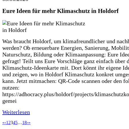
Eure Ideen für mehr Klimaschutz in Holdorf
Was braucht Holdorf, um klimafreundlicher und nachh
werden? Ob erneuerbare Energien, Sanierung, Mobilit
Naturschutz, Bildung oder Klimaanpassung: Eure Ide
gefragt! Teilt uns Eure Vorschläge ganz einfach über 
Klimaschutz-Ideenkarte mit. Dort könnt ihr eigene Id
und zeigen, wo in Holdorf Klimaschutz konkret umge
kann. Jetzt mitmachen: QR-Code scannen oder den fo
nutzen:
https://adhocracy.plus/holdorf/projects/klimaschutzk
gemei
Weiterlesen
«
‹
1
2
3
4
5
…
18
›
»