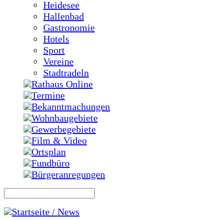
Heidesee
Hallenbad
Gastronomie
Hotels
Sport
Vereine
Stadtradeln
Rathaus Online
Termine
Bekanntmachungen
Wohnbaugebiete
Gewerbegebiete
Film & Video
Ortsplan
Fundbüro
Bürgeranregungen
Startseite / News