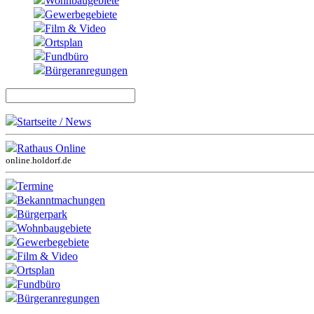
Wohnbaugebiete
Gewerbegebiete
Film & Video
Ortsplan
Fundbüro
Bürgeranregungen
Startseite / News
Rathaus Online
online.holdorf.de
Termine
Bekanntmachungen
Bürgerpark
Wohnbaugebiete
Gewerbegebiete
Film & Video
Ortsplan
Fundbüro
Bürgeranregungen