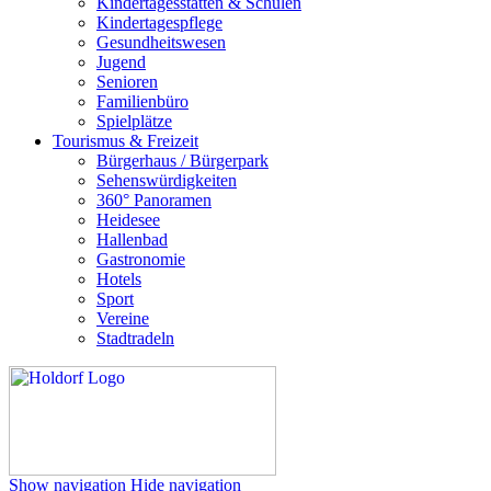
Kindertagesstätten & Schulen
Kindertagespflege
Gesundheitswesen
Jugend
Senioren
Familienbüro
Spielplätze
Tourismus & Freizeit
Bürgerhaus / Bürgerpark
Sehenswürdigkeiten
360° Panoramen
Heidesee
Hallenbad
Gastronomie
Hotels
Sport
Vereine
Stadtradeln
Show navigation
Hide navigation