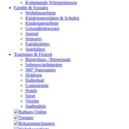
Kommunale Wärmeplanung
Familie & Soziales
Wohnbaugebiete
Kindertagesstätten & Schulen
Kindertagespflege
Gesundheitswesen
Jugend
Senioren
Familienbüro
Spielplätze
Tourismus & Freizeit
Bürgerhaus / Bürgerpark
Sehenswürdigkeiten
360° Panoramen
Heidesee
Hallenbad
Gastronomie
Hotels
Sport
Vereine
Stadtradeln
Rathaus Online
Termine
Bekanntmachungen