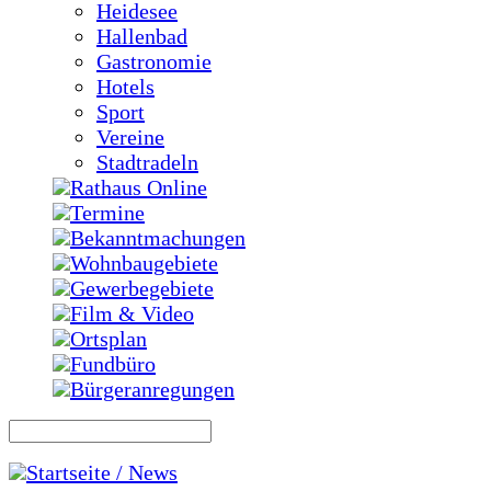
Heidesee
Hallenbad
Gastronomie
Hotels
Sport
Vereine
Stadtradeln
Rathaus Online
Termine
Bekanntmachungen
Wohnbaugebiete
Gewerbegebiete
Film & Video
Ortsplan
Fundbüro
Bürgeranregungen
Startseite / News