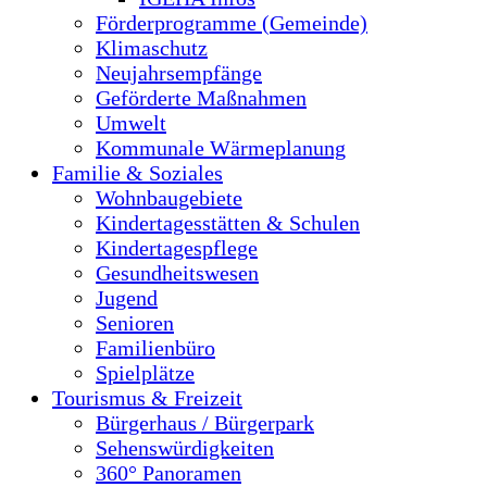
Förderprogramme (Gemeinde)
Klimaschutz
Neujahrsempfänge
Geförderte Maßnahmen
Umwelt
Kommunale Wärmeplanung
Familie & Soziales
Wohnbaugebiete
Kindertagesstätten & Schulen
Kindertagespflege
Gesundheitswesen
Jugend
Senioren
Familienbüro
Spielplätze
Tourismus & Freizeit
Bürgerhaus / Bürgerpark
Sehenswürdigkeiten
360° Panoramen