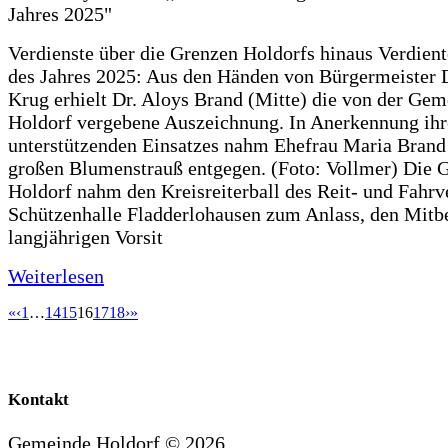
Verdienste über die Grenzen Holdorfs hinaus Verdient
des Jahres 2025: Aus den Händen von Bürgermeister 
Krug erhielt Dr. Aloys Brand (Mitte) die von der Ge
Holdorf vergebene Auszeichnung. In Anerkennung ihr
unterstützenden Einsatzes nahm Ehefrau Maria Brand
großen Blumenstrauß entgegen. (Foto: Vollmer) Die
Holdorf nahm den Kreisreiterball des Reit- und Fahrve
Schützenhalle Fladderlohausen zum Anlass, den Mitb
langjährigen Vorsit
Weiterlesen
«
‹
1
…
14
15
16
17
18
›
»
Kontakt
Gemeinde Holdorf ©
2026