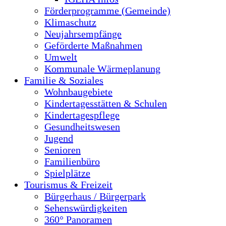
Förderprogramme (Gemeinde)
Klimaschutz
Neujahrsempfänge
Geförderte Maßnahmen
Umwelt
Kommunale Wärmeplanung
Familie & Soziales
Wohnbaugebiete
Kindertagesstätten & Schulen
Kindertagespflege
Gesundheitswesen
Jugend
Senioren
Familienbüro
Spielplätze
Tourismus & Freizeit
Bürgerhaus / Bürgerpark
Sehenswürdigkeiten
360° Panoramen