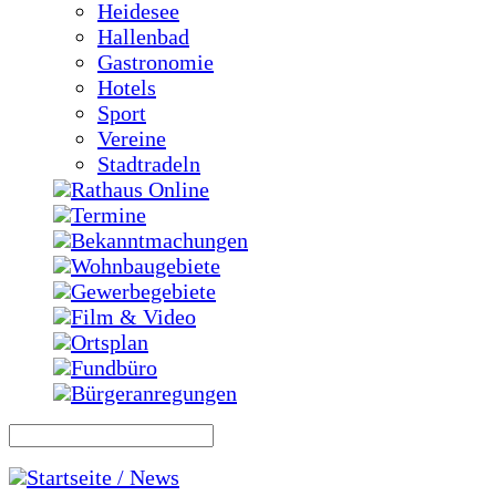
Heidesee
Hallenbad
Gastronomie
Hotels
Sport
Vereine
Stadtradeln
Rathaus Online
Termine
Bekanntmachungen
Wohnbaugebiete
Gewerbegebiete
Film & Video
Ortsplan
Fundbüro
Bürgeranregungen
Startseite / News