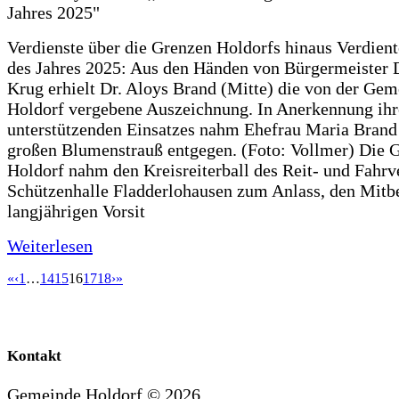
Verdienste über die Grenzen Holdorfs hinaus Verdient
des Jahres 2025: Aus den Händen von Bürgermeister 
Krug erhielt Dr. Aloys Brand (Mitte) die von der Ge
Holdorf vergebene Auszeichnung. In Anerkennung ihr
unterstützenden Einsatzes nahm Ehefrau Maria Brand
großen Blumenstrauß entgegen. (Foto: Vollmer) Die
Holdorf nahm den Kreisreiterball des Reit- und Fahrve
Schützenhalle Fladderlohausen zum Anlass, den Mitb
langjährigen Vorsit
Weiterlesen
«
‹
1
…
14
15
16
17
18
›
»
Kontakt
Gemeinde Holdorf ©
2026