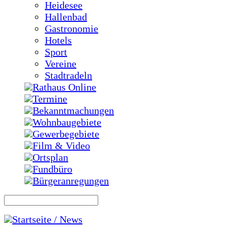
Heidesee
Hallenbad
Gastronomie
Hotels
Sport
Vereine
Stadtradeln
Rathaus Online
Termine
Bekanntmachungen
Wohnbaugebiete
Gewerbegebiete
Film & Video
Ortsplan
Fundbüro
Bürgeranregungen
Startseite / News