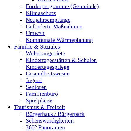
Förderprogramme (Gemeinde)
Klimaschutz
Neujahrsempfänge
Geförderte Maßnahmen
Umwelt
Kommunale Wärmeplanung
Familie & Soziales
Wohnbaugebiete
Kindertagesstätten & Schulen
Kindertagespflege
Gesundheitswesen
Jugend
Senioren
Familienbüro
Spielplätze
Tourismus & Freizeit
Bürgerhaus / Bürgerpark
Sehenswürdigkeiten
360° Panoramen