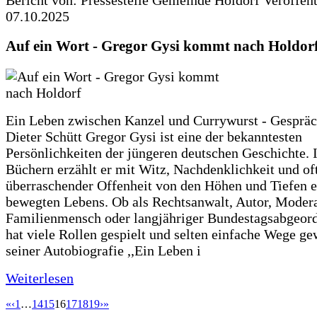
07.10.2025
Auf ein Wort - Gregor Gysi kommt nach Holdor
Ein Leben zwischen Kanzel und Currywurst - Gespräc
Dieter Schütt Gregor Gysi ist eine der bekanntesten
Persönlichkeiten der jüngeren deutschen Geschichte. 
Büchern erzählt er mit Witz, Nachdenklichkeit und of
überraschender Offenheit von den Höhen und Tiefen e
bewegten Lebens. Ob als Rechtsanwalt, Autor, Modera
Familienmensch oder langjähriger Bundestagsabgeord
hat viele Rollen gespielt und selten einfache Wege ge
seiner Autobiografie ,,Ein Leben i
Weiterlesen
«
‹
1
…
14
15
16
17
18
19
›
»