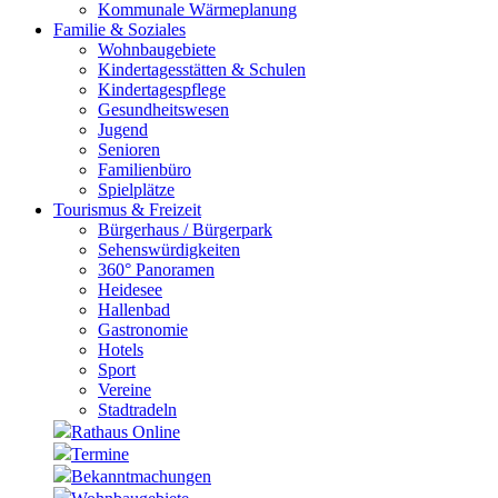
Kommunale Wärmeplanung
Familie & Soziales
Wohnbaugebiete
Kindertagesstätten & Schulen
Kindertagespflege
Gesundheitswesen
Jugend
Senioren
Familienbüro
Spielplätze
Tourismus & Freizeit
Bürgerhaus / Bürgerpark
Sehenswürdigkeiten
360° Panoramen
Heidesee
Hallenbad
Gastronomie
Hotels
Sport
Vereine
Stadtradeln
Rathaus Online
Termine
Bekanntmachungen