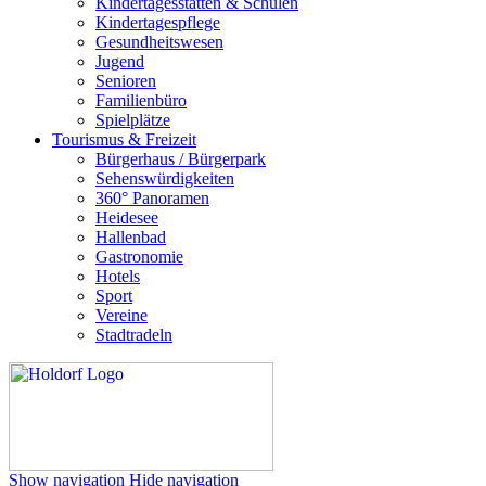
Kindertagesstätten & Schulen
Kindertagespflege
Gesundheitswesen
Jugend
Senioren
Familienbüro
Spielplätze
Tourismus & Freizeit
Bürgerhaus / Bürgerpark
Sehenswürdigkeiten
360° Panoramen
Heidesee
Hallenbad
Gastronomie
Hotels
Sport
Vereine
Stadtradeln
Show navigation
Hide navigation