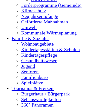
Förderprogramme (Gemeinde)
Klimaschutz
Neujahrsempfänge
Geförderte Maßnahmen
Umwelt
Kommunale Wärmeplanung
Familie & Soziales
Wohnbaugebiete
Kindertagesstätten & Schulen
Kindertagespflege
Gesundheitswesen
Jugend
Senioren
Familienbüro
Spielplätze
Tourismus & Freizeit
Bürgerhaus / Bürgerpark
Sehenswürdigkeiten
360° Panoramen