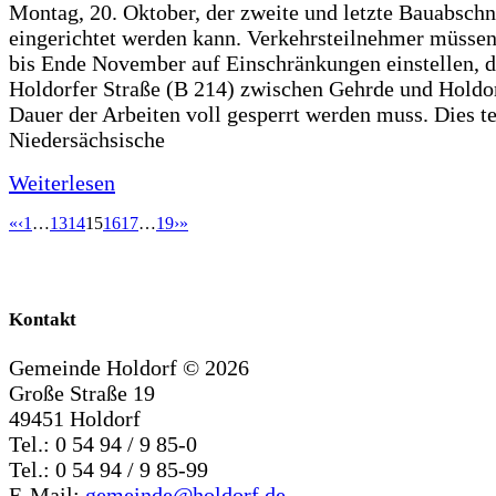
Montag, 20. Oktober, der zweite und letzte Bauabschn
eingerichtet werden kann. Verkehrsteilnehmer müssen
bis Ende November auf Einschränkungen einstellen, d
Holdorfer Straße (B 214) zwischen Gehrde und Holdor
Dauer der Arbeiten voll gesperrt werden muss. Dies te
Niedersächsische
Weiterlesen
«
‹
1
…
13
14
15
16
17
…
19
›
»
Kontakt
Gemeinde Holdorf ©
2026
Große Straße 19
49451 Holdorf
Tel.: 0 54 94 / 9 85-0
Tel.: 0 54 94 / 9 85-99
E-Mail:
gemeinde@holdorf.de