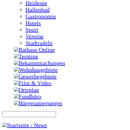
Heidesee
Hallenbad
Gastronomie
Hotels
Sport
Vereine
Stadtradeln
Rathaus Online
Termine
Bekanntmachungen
Wohnbaugebiete
Gewerbegebiete
Film & Video
Ortsplan
Fundbüro
Bürgeranregungen
Startseite / News