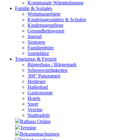
Kommunale Wärmeplanung
Familie & Soziales
Wohnbaugebiete
Kindertagesstätten & Schulen
Kindertagespflege
Gesundheitswesen
Jugend
Senioren
Familienbüro
Spielplätze
Tourismus & Freizeit
Bürgerhaus / Bürgerpark
Sehenswürdigkeiten
360° Panoramen
Heidesee
Hallenbad
Gastronomie
Hotels
Sport
Vereine
Stadtradeln
Rathaus Online
Termine
Bekanntmachungen