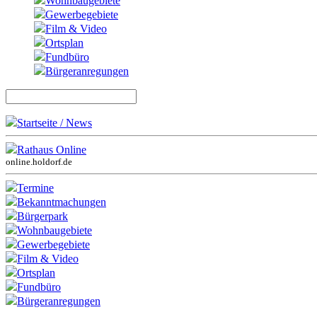
Wohnbaugebiete
Gewerbegebiete
Film & Video
Ortsplan
Fundbüro
Bürgeranregungen
Startseite / News
Rathaus Online
online.holdorf.de
Termine
Bekanntmachungen
Bürgerpark
Wohnbaugebiete
Gewerbegebiete
Film & Video
Ortsplan
Fundbüro
Bürgeranregungen