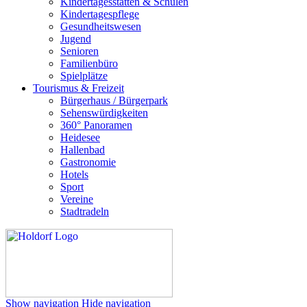
Kindertagesstätten & Schulen
Kindertagespflege
Gesundheitswesen
Jugend
Senioren
Familienbüro
Spielplätze
Tourismus & Freizeit
Bürgerhaus / Bürgerpark
Sehenswürdigkeiten
360° Panoramen
Heidesee
Hallenbad
Gastronomie
Hotels
Sport
Vereine
Stadtradeln
Show navigation
Hide navigation