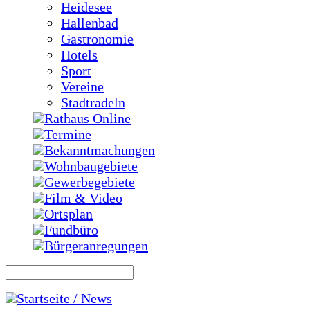
Heidesee
Hallenbad
Gastronomie
Hotels
Sport
Vereine
Stadtradeln
Rathaus Online
Termine
Bekanntmachungen
Wohnbaugebiete
Gewerbegebiete
Film & Video
Ortsplan
Fundbüro
Bürgeranregungen
Startseite / News