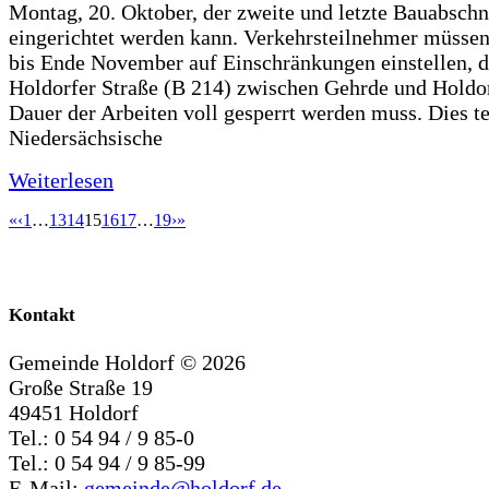
Montag, 20. Oktober, der zweite und letzte Bauabschn
eingerichtet werden kann. Verkehrsteilnehmer müssen
bis Ende November auf Einschränkungen einstellen, d
Holdorfer Straße (B 214) zwischen Gehrde und Holdor
Dauer der Arbeiten voll gesperrt werden muss. Dies te
Niedersächsische
Weiterlesen
«
‹
1
…
13
14
15
16
17
…
19
›
»
Kontakt
Gemeinde Holdorf ©
2026
Große Straße 19
49451 Holdorf
Tel.: 0 54 94 / 9 85-0
Tel.: 0 54 94 / 9 85-99
E-Mail:
gemeinde@holdorf.de