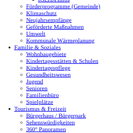
Förderprogramme (Gemeinde)
Klimaschutz
Neujahrsempfänge
Geförderte Maßnahmen
Umwelt
Kommunale Wärmeplanung
Familie & Soziales
Wohnbaugebiete
Kindertagesstätten & Schulen
Kindertagespflege
Gesundheitswesen
Jugend
Senioren
Familienbüro
Spielplätze
Tourismus & Freizeit
Bürgerhaus / Bürgerpark
Sehenswürdigkeiten
360° Panoramen