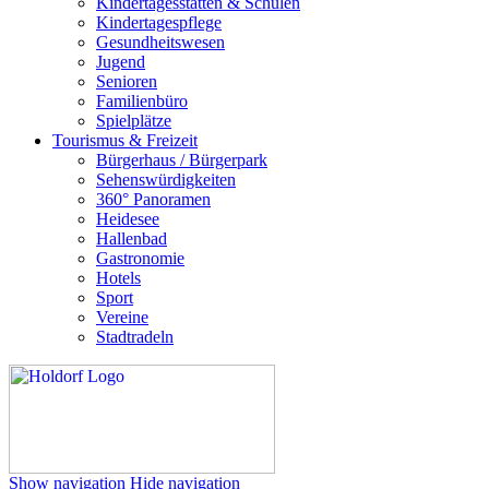
Kindertagesstätten & Schulen
Kindertagespflege
Gesundheitswesen
Jugend
Senioren
Familienbüro
Spielplätze
Tourismus & Freizeit
Bürgerhaus / Bürgerpark
Sehenswürdigkeiten
360° Panoramen
Heidesee
Hallenbad
Gastronomie
Hotels
Sport
Vereine
Stadtradeln
Show navigation
Hide navigation