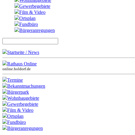
Wohnbaugebiete
Gewerbegebiete
Film & Video
Ortsplan
Fundbüro
Bürgeranregungen
Startseite / News
Rathaus Online
online.holdorf.de
Termine
Bekanntmachungen
Bürgerpark
Wohnbaugebiete
Gewerbegebiete
Film & Video
Ortsplan
Fundbüro
Bürgeranregungen