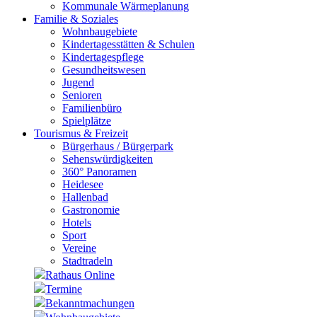
Kommunale Wärmeplanung
Familie & Soziales
Wohnbaugebiete
Kindertagesstätten & Schulen
Kindertagespflege
Gesundheitswesen
Jugend
Senioren
Familienbüro
Spielplätze
Tourismus & Freizeit
Bürgerhaus / Bürgerpark
Sehenswürdigkeiten
360° Panoramen
Heidesee
Hallenbad
Gastronomie
Hotels
Sport
Vereine
Stadtradeln
Rathaus Online
Termine
Bekanntmachungen