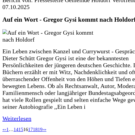
07.10.2025
Auf ein Wort - Gregor Gysi kommt nach Holdor
Ein Leben zwischen Kanzel und Currywurst - Gespräc
Dieter Schütt Gregor Gysi ist eine der bekanntesten
Persönlichkeiten der jüngeren deutschen Geschichte. 
Büchern erzählt er mit Witz, Nachdenklichkeit und of
überraschender Offenheit von den Höhen und Tiefen e
bewegten Lebens. Ob als Rechtsanwalt, Autor, Modera
Familienmensch oder langjähriger Bundestagsabgeord
hat viele Rollen gespielt und selten einfache Wege ge
seiner Autobiografie ,,Ein Leben i
Weiterlesen
«
‹
1
…
14
15
16
17
18
19
›
»