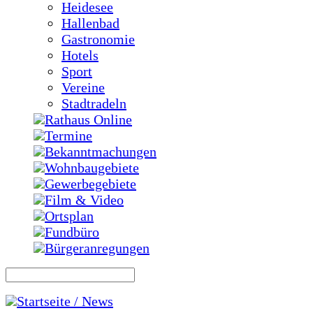
Heidesee
Hallenbad
Gastronomie
Hotels
Sport
Vereine
Stadtradeln
Rathaus Online
Termine
Bekanntmachungen
Wohnbaugebiete
Gewerbegebiete
Film & Video
Ortsplan
Fundbüro
Bürgeranregungen
Startseite / News