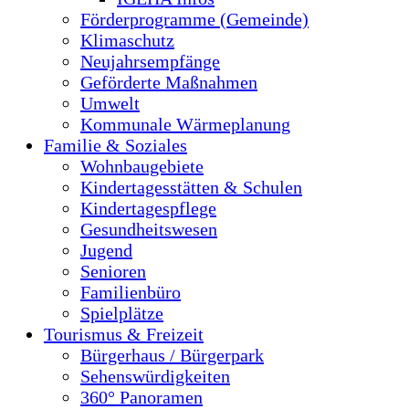
Förderprogramme (Gemeinde)
Klimaschutz
Neujahrsempfänge
Geförderte Maßnahmen
Umwelt
Kommunale Wärmeplanung
Familie & Soziales
Wohnbaugebiete
Kindertagesstätten & Schulen
Kindertagespflege
Gesundheitswesen
Jugend
Senioren
Familienbüro
Spielplätze
Tourismus & Freizeit
Bürgerhaus / Bürgerpark
Sehenswürdigkeiten
360° Panoramen