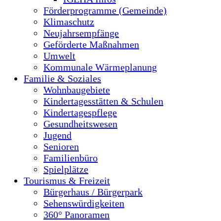
Förderprogramme (Gemeinde)
Klimaschutz
Neujahrsempfänge
Geförderte Maßnahmen
Umwelt
Kommunale Wärmeplanung
Familie & Soziales
Wohnbaugebiete
Kindertagesstätten & Schulen
Kindertagespflege
Gesundheitswesen
Jugend
Senioren
Familienbüro
Spielplätze
Tourismus & Freizeit
Bürgerhaus / Bürgerpark
Sehenswürdigkeiten
360° Panoramen