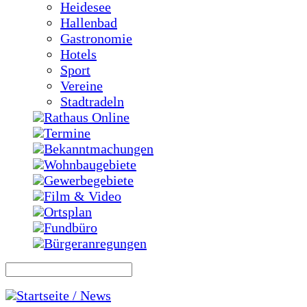
Heidesee
Hallenbad
Gastronomie
Hotels
Sport
Vereine
Stadtradeln
Rathaus Online
Termine
Bekanntmachungen
Wohnbaugebiete
Gewerbegebiete
Film & Video
Ortsplan
Fundbüro
Bürgeranregungen
Startseite / News