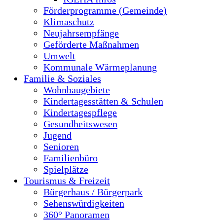
Förderprogramme (Gemeinde)
Klimaschutz
Neujahrsempfänge
Geförderte Maßnahmen
Umwelt
Kommunale Wärmeplanung
Familie & Soziales
Wohnbaugebiete
Kindertagesstätten & Schulen
Kindertagespflege
Gesundheitswesen
Jugend
Senioren
Familienbüro
Spielplätze
Tourismus & Freizeit
Bürgerhaus / Bürgerpark
Sehenswürdigkeiten
360° Panoramen