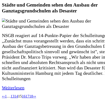
Städte und Gemeinden sehen den Ausbau der
Ganztagsgrundschulen als Desaster
NSGB reagiert auf 14-Punkte-Papier der Schulleitung
,,Zunächst muss vorangestellt werden, dass ein schrit
Ausbau der Ganztagsbetreuung in den Grundschulen f
gesellschaftspolitisch sinnvoll und gewünscht ist", st
Präsident Dr. Marco Trips vorweg. ,,Wir haben aber 
schnellen und absoluten Rechtsanspruch als nicht um
nicht ausfinanziert kritisiert. Nun wird das Desaster f
Kultusministerin Hamburg mit jedem Tag deutlicher. 
Schulleitungen
Weiterlesen
«
‹
1
…
13
14
15
16
17
18
›
»