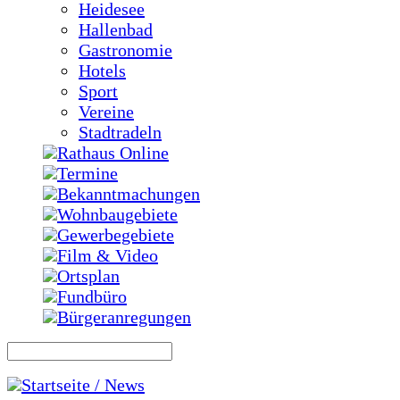
Heidesee
Hallenbad
Gastronomie
Hotels
Sport
Vereine
Stadtradeln
Rathaus Online
Termine
Bekanntmachungen
Wohnbaugebiete
Gewerbegebiete
Film & Video
Ortsplan
Fundbüro
Bürgeranregungen
Startseite / News