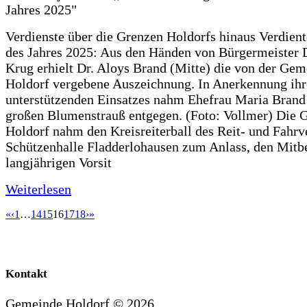
Verdienste über die Grenzen Holdorfs hinaus Verdient
des Jahres 2025: Aus den Händen von Bürgermeister 
Krug erhielt Dr. Aloys Brand (Mitte) die von der Ge
Holdorf vergebene Auszeichnung. In Anerkennung ihr
unterstützenden Einsatzes nahm Ehefrau Maria Brand
großen Blumenstrauß entgegen. (Foto: Vollmer) Die
Holdorf nahm den Kreisreiterball des Reit- und Fahrve
Schützenhalle Fladderlohausen zum Anlass, den Mitb
langjährigen Vorsit
Weiterlesen
«
‹
1
…
14
15
16
17
18
›
»
Kontakt
Gemeinde Holdorf ©
2026