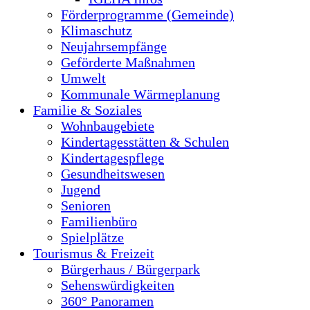
Förderprogramme (Gemeinde)
Klimaschutz
Neujahrsempfänge
Geförderte Maßnahmen
Umwelt
Kommunale Wärmeplanung
Familie & Soziales
Wohnbaugebiete
Kindertagesstätten & Schulen
Kindertagespflege
Gesundheitswesen
Jugend
Senioren
Familienbüro
Spielplätze
Tourismus & Freizeit
Bürgerhaus / Bürgerpark
Sehenswürdigkeiten
360° Panoramen