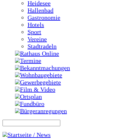
Heidesee
Hallenbad
Gastronomie
Hotels
Sport
Vereine
Stadtradeln
Rathaus Online
Termine
Bekanntmachungen
Wohnbaugebiete
Gewerbegebiete
Film & Video
Ortsplan
Fundbüro
Bürgeranregungen
Startseite / News