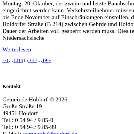
Montag, 20. Oktober, der zweite und letzte Bauabschn
eingerichtet werden kann. Verkehrsteilnehmer müssen
bis Ende November auf Einschränkungen einstellen, d
Holdorfer Straße (B 214) zwischen Gehrde und Holdor
Dauer der Arbeiten voll gesperrt werden muss. Dies te
Niedersächsische
Weiterlesen
«
‹
1
…
13
14
15
16
17
…
19
›
»
Kontakt
Gemeinde Holdorf ©
2026
Große Straße 19
49451 Holdorf
Tel.: 0 54 94 / 9 85-0
Tel.: 0 54 94 / 9 85-99
E-Mail:
gemeinde@holdorf.de