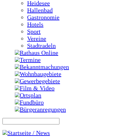
Heidesee
Hallenbad
Gastronomie
Hotels
Sport
Vereine
Stadtradeln
Rathaus Online
Termine
Bekanntmachungen
Wohnbaugebiete
Gewerbegebiete
Film & Video
Ortsplan
Fundbüro
Bürgeranregungen
Startseite / News