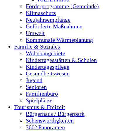
Förderprogramme (Gemeinde)
Klimaschutz
Neujahrsempfänge
Geförderte Maßnahmen
Umwelt
Kommunale Wärmeplanung
Familie & Soziales
Wohnbaugebiete
Kindertagesstätten & Schulen
Kindertagespflege
Gesundheitswesen
Jugend
Senioren
Familienbüro
Spielplätze
Tourismus & Freizeit
Bürgerhaus / Bürgerpark
Sehenswürdigkeiten
360° Panoramen