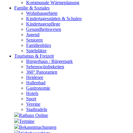
Kommunale Wärmeplanung
Familie & Soziales
Wohnbaugebiete
Kindertagesstätten & Schulen
Kindertagespflege
Gesundheitswesen
Jugend
Senioren
Familienbüro
Spielplätze
Tourismus & Freizeit
Bürgerhaus / Bürgerpark
Sehenswürdigkeiten
360° Panoramen
Heidesee
Hallenbad
Gastronomie
Hotels
Sport
Vereine
Stadtradeln
Rathaus Online
Termine
Bekanntmachungen