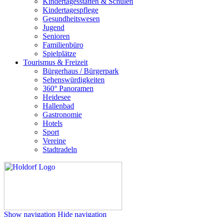
Kindertagesstätten & Schulen
Kindertagespflege
Gesundheitswesen
Jugend
Senioren
Familienbüro
Spielplätze
Tourismus & Freizeit
Bürgerhaus / Bürgerpark
Sehenswürdigkeiten
360° Panoramen
Heidesee
Hallenbad
Gastronomie
Hotels
Sport
Vereine
Stadtradeln
Show navigation
Hide navigation