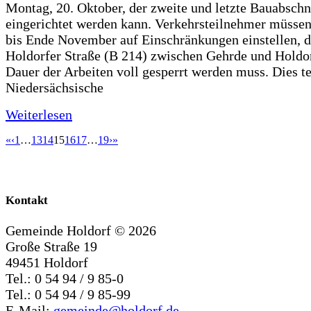
Montag, 20. Oktober, der zweite und letzte Bauabschn
eingerichtet werden kann. Verkehrsteilnehmer müssen
bis Ende November auf Einschränkungen einstellen, d
Holdorfer Straße (B 214) zwischen Gehrde und Holdor
Dauer der Arbeiten voll gesperrt werden muss. Dies te
Niedersächsische
Weiterlesen
«
‹
1
…
13
14
15
16
17
…
19
›
»
Kontakt
Gemeinde Holdorf ©
2026
Große Straße 19
49451 Holdorf
Tel.: 0 54 94 / 9 85-0
Tel.: 0 54 94 / 9 85-99
E-Mail:
gemeinde@holdorf.de