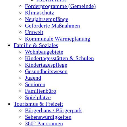
Förderprogramme (Gemeinde)
Klimaschutz
Neujahrsempfänge
Geförderte Maßnahmen
Umwelt
Kommunale Wärmeplanung
Familie & Soziales
Wohnbaugebiete
Kindertagesstätten & Schulen
Kindertagespflege
Gesundheitswesen
Jugend
Senioren
Familienbüro
Spielplätze
Tourismus & Freizeit
Bürgerhaus / Bürgerpark
Sehenswürdigkeiten
360° Panoramen