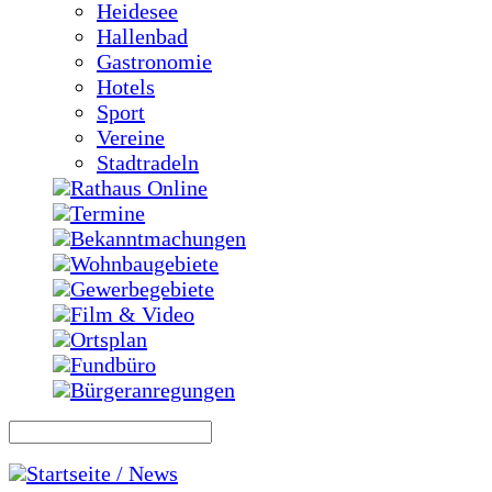
Heidesee
Hallenbad
Gastronomie
Hotels
Sport
Vereine
Stadtradeln
Rathaus Online
Termine
Bekanntmachungen
Wohnbaugebiete
Gewerbegebiete
Film & Video
Ortsplan
Fundbüro
Bürgeranregungen
Startseite / News