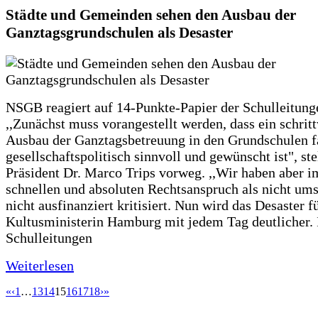
Städte und Gemeinden sehen den Ausbau der
Ganztagsgrundschulen als Desaster
NSGB reagiert auf 14-Punkte-Papier der Schulleitung
,,Zunächst muss vorangestellt werden, dass ein schrit
Ausbau der Ganztagsbetreuung in den Grundschulen f
gesellschaftspolitisch sinnvoll und gewünscht ist", st
Präsident Dr. Marco Trips vorweg. ,,Wir haben aber 
schnellen und absoluten Rechtsanspruch als nicht um
nicht ausfinanziert kritisiert. Nun wird das Desaster f
Kultusministerin Hamburg mit jedem Tag deutlicher. 
Schulleitungen
Weiterlesen
«
‹
1
…
13
14
15
16
17
18
›
»