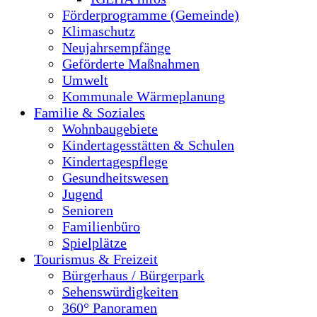
Förderprogramme (Gemeinde)
Klimaschutz
Neujahrsempfänge
Geförderte Maßnahmen
Umwelt
Kommunale Wärmeplanung
Familie & Soziales
Wohnbaugebiete
Kindertagesstätten & Schulen
Kindertagespflege
Gesundheitswesen
Jugend
Senioren
Familienbüro
Spielplätze
Tourismus & Freizeit
Bürgerhaus / Bürgerpark
Sehenswürdigkeiten
360° Panoramen