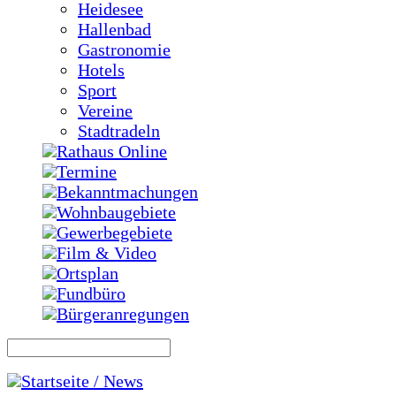
Heidesee
Hallenbad
Gastronomie
Hotels
Sport
Vereine
Stadtradeln
Rathaus Online
Termine
Bekanntmachungen
Wohnbaugebiete
Gewerbegebiete
Film & Video
Ortsplan
Fundbüro
Bürgeranregungen
Startseite / News