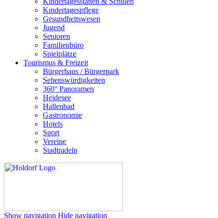
Kindertagesstätten & Schulen
Kindertagespflege
Gesundheitswesen
Jugend
Senioren
Familienbüro
Spielplätze
Tourismus & Freizeit
Bürgerhaus / Bürgerpark
Sehenswürdigkeiten
360° Panoramen
Heidesee
Hallenbad
Gastronomie
Hotels
Sport
Vereine
Stadtradeln
Show navigation
Hide navigation