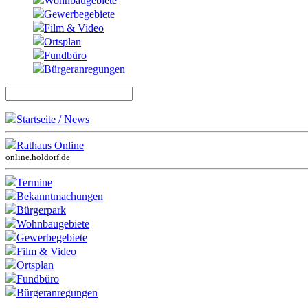
Wohnbaugebiete
Gewerbegebiete
Film & Video
Ortsplan
Fundbüro
Bürgeranregungen
Startseite / News
Rathaus Online
online.holdorf.de
Termine
Bekanntmachungen
Bürgerpark
Wohnbaugebiete
Gewerbegebiete
Film & Video
Ortsplan
Fundbüro
Bürgeranregungen