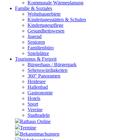
Kommunale Wärmeplanung
Familie & Soziales
Wohnbaugebiete
Kindertagesstätten & Schulen
Kindertagespflege
Gesundheitswesen
Jugend
Senioren
Familienbüro
Spielplätze
Tourismus & Freizeit
Bürgerhaus / Bürgerpark
Sehenswürdigkeiten
360° Panoramen
Heidesee
Hallenbad
Gastronomie
Hotels
Sport
Vereine
Stadtradeln
Rathaus Online
Termine
Bekanntmachungen