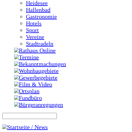
Heidesee
Hallenbad
Gastronomie
Hotels
Sport
Vereine
Stadtradeln
Rathaus Online
Termine
Bekanntmachungen
Wohnbaugebiete
Gewerbegebiete
Film & Video
Ortsplan
Fundbüro
Bürgeranregungen
Startseite / News