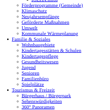
Förderprogramme (Gemeinde)
Klimaschutz
Neujahrsempfänge
Geförderte Maßnahmen
Umwelt
Kommunale Wärmeplanung
Familie & Soziales
Wohnbaugebiete
Kindertagesstätten & Schulen
Kindertagespflege
Gesundheitswesen
Jugend
Senioren
Familienbüro
Spielplätze
Tourismus & Freizeit
Bürgerhaus / Bürgerpark
Sehenswürdigkeiten
360° Panoramen