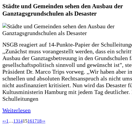
Städte und Gemeinden sehen den Ausbau der
Ganztagsgrundschulen als Desaster
NSGB reagiert auf 14-Punkte-Papier der Schulleitung
,,Zunächst muss vorangestellt werden, dass ein schrit
Ausbau der Ganztagsbetreuung in den Grundschulen f
gesellschaftspolitisch sinnvoll und gewünscht ist", st
Präsident Dr. Marco Trips vorweg. ,,Wir haben aber 
schnellen und absoluten Rechtsanspruch als nicht um
nicht ausfinanziert kritisiert. Nun wird das Desaster f
Kultusministerin Hamburg mit jedem Tag deutlicher. 
Schulleitungen
Weiterlesen
«
‹
1
…
13
14
15
16
17
18
›
»