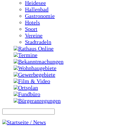
Heidesee
Hallenbad
Gastronomie
Hotels
Sport
Vereine
Stadtradeln
Rathaus Online
Termine
Bekanntmachungen
Wohnbaugebiete
Gewerbegebiete
Film & Video
Ortsplan
Fundbüro
Bürgeranregungen
Startseite / News