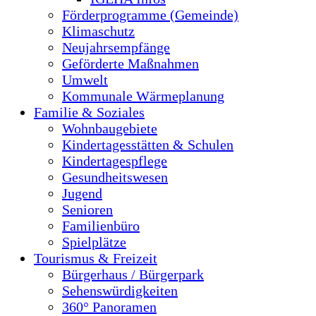
Förderprogramme (Gemeinde)
Klimaschutz
Neujahrsempfänge
Geförderte Maßnahmen
Umwelt
Kommunale Wärmeplanung
Familie & Soziales
Wohnbaugebiete
Kindertagesstätten & Schulen
Kindertagespflege
Gesundheitswesen
Jugend
Senioren
Familienbüro
Spielplätze
Tourismus & Freizeit
Bürgerhaus / Bürgerpark
Sehenswürdigkeiten
360° Panoramen