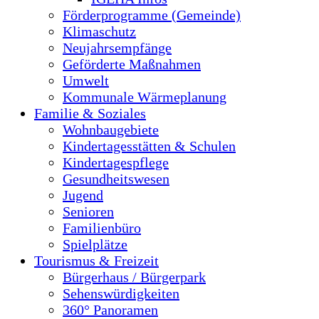
Förderprogramme (Gemeinde)
Klimaschutz
Neujahrsempfänge
Geförderte Maßnahmen
Umwelt
Kommunale Wärmeplanung
Familie & Soziales
Wohnbaugebiete
Kindertagesstätten & Schulen
Kindertagespflege
Gesundheitswesen
Jugend
Senioren
Familienbüro
Spielplätze
Tourismus & Freizeit
Bürgerhaus / Bürgerpark
Sehenswürdigkeiten
360° Panoramen