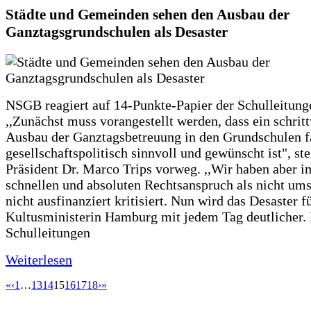
Städte und Gemeinden sehen den Ausbau der
Ganztagsgrundschulen als Desaster
NSGB reagiert auf 14-Punkte-Papier der Schulleitung
,,Zunächst muss vorangestellt werden, dass ein schrit
Ausbau der Ganztagsbetreuung in den Grundschulen f
gesellschaftspolitisch sinnvoll und gewünscht ist", st
Präsident Dr. Marco Trips vorweg. ,,Wir haben aber 
schnellen und absoluten Rechtsanspruch als nicht um
nicht ausfinanziert kritisiert. Nun wird das Desaster f
Kultusministerin Hamburg mit jedem Tag deutlicher. 
Schulleitungen
Weiterlesen
«
‹
1
…
13
14
15
16
17
18
›
»