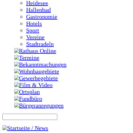
Heidesee
Hallenbad
Gastronomie
Hotels
Sport
Vereine
Stadtradeln
Rathaus Online
Termine
Bekanntmachungen
Wohnbaugebiete
Gewerbegebiete
Film & Video
Ortsplan
Fundbüro
Bürgeranregungen
Startseite / News