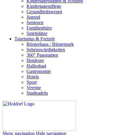
Kindertagesstätten & Schulen
Kindertagespflege
Gesundheitswesen
Jugend
Senioren
Familienbüro
Spielplätze
Tourismus & Freizeit
Bürgerhaus / Bürgerpark
Sehenswürdigkeiten
360° Panoramen
Heidesee
Hallenbad
Gastronomie
Hotels
Sport
Vereine
Stadtradeln
Show navigation
Hide navigation