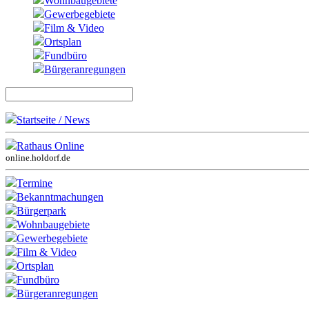
Wohnbaugebiete
Gewerbegebiete
Film & Video
Ortsplan
Fundbüro
Bürgeranregungen
Startseite / News
Rathaus Online
online.holdorf.de
Termine
Bekanntmachungen
Bürgerpark
Wohnbaugebiete
Gewerbegebiete
Film & Video
Ortsplan
Fundbüro
Bürgeranregungen