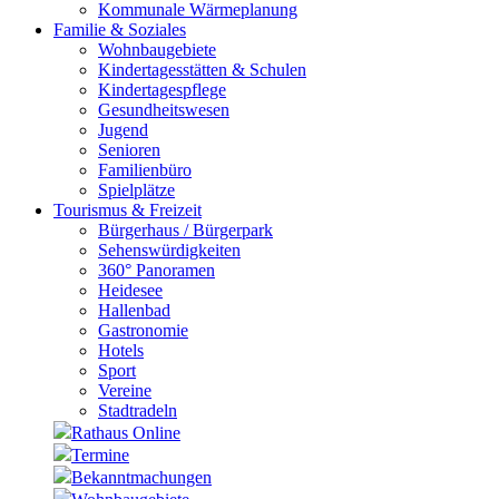
Kommunale Wärmeplanung
Familie & Soziales
Wohnbaugebiete
Kindertagesstätten & Schulen
Kindertagespflege
Gesundheitswesen
Jugend
Senioren
Familienbüro
Spielplätze
Tourismus & Freizeit
Bürgerhaus / Bürgerpark
Sehenswürdigkeiten
360° Panoramen
Heidesee
Hallenbad
Gastronomie
Hotels
Sport
Vereine
Stadtradeln
Rathaus Online
Termine
Bekanntmachungen