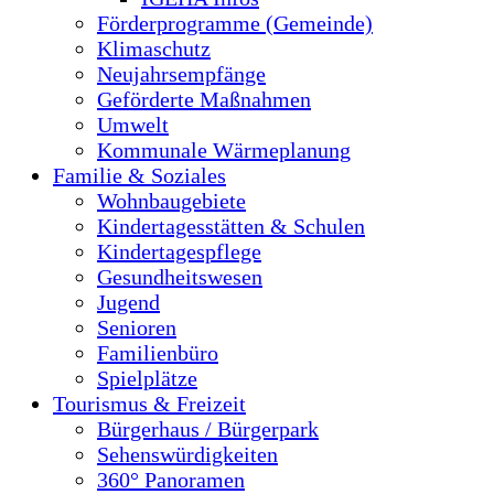
Förderprogramme (Gemeinde)
Klimaschutz
Neujahrsempfänge
Geförderte Maßnahmen
Umwelt
Kommunale Wärmeplanung
Familie & Soziales
Wohnbaugebiete
Kindertagesstätten & Schulen
Kindertagespflege
Gesundheitswesen
Jugend
Senioren
Familienbüro
Spielplätze
Tourismus & Freizeit
Bürgerhaus / Bürgerpark
Sehenswürdigkeiten
360° Panoramen