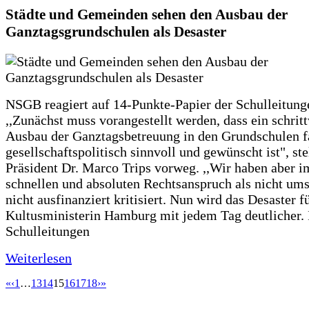
Städte und Gemeinden sehen den Ausbau der
Ganztagsgrundschulen als Desaster
NSGB reagiert auf 14-Punkte-Papier der Schulleitung
,,Zunächst muss vorangestellt werden, dass ein schrit
Ausbau der Ganztagsbetreuung in den Grundschulen f
gesellschaftspolitisch sinnvoll und gewünscht ist", st
Präsident Dr. Marco Trips vorweg. ,,Wir haben aber 
schnellen und absoluten Rechtsanspruch als nicht um
nicht ausfinanziert kritisiert. Nun wird das Desaster f
Kultusministerin Hamburg mit jedem Tag deutlicher. 
Schulleitungen
Weiterlesen
«
‹
1
…
13
14
15
16
17
18
›
»