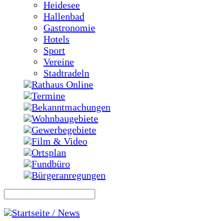
Heidesee
Hallenbad
Gastronomie
Hotels
Sport
Vereine
Stadtradeln
Rathaus Online
Termine
Bekanntmachungen
Wohnbaugebiete
Gewerbegebiete
Film & Video
Ortsplan
Fundbüro
Bürgeranregungen
Startseite / News