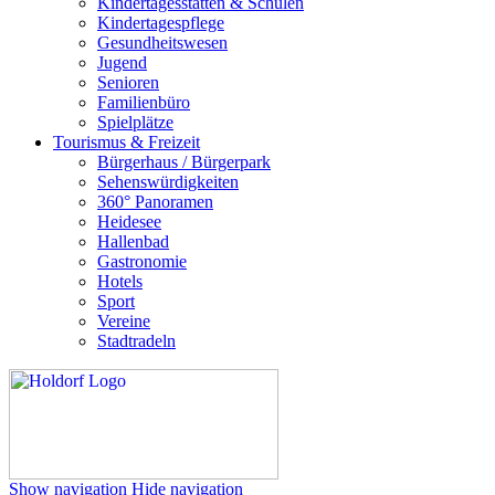
Kindertagesstätten & Schulen
Kindertagespflege
Gesundheitswesen
Jugend
Senioren
Familienbüro
Spielplätze
Tourismus & Freizeit
Bürgerhaus / Bürgerpark
Sehenswürdigkeiten
360° Panoramen
Heidesee
Hallenbad
Gastronomie
Hotels
Sport
Vereine
Stadtradeln
Show navigation
Hide navigation