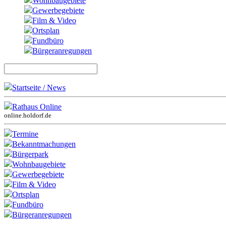
Wohnbaugebiete
Gewerbegebiete
Film & Video
Ortsplan
Fundbüro
Bürgeranregungen
Startseite / News
Rathaus Online
online.holdorf.de
Termine
Bekanntmachungen
Bürgerpark
Wohnbaugebiete
Gewerbegebiete
Film & Video
Ortsplan
Fundbüro
Bürgeranregungen