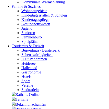
Kommunale Wärmeplanung
Familie & Soziales
Wohnbaugebiete
Kindertagesstätten & Schulen
Kindertagespflege
Gesundheitswesen
Jugend
Senioren
Familienbüro
Spielplätze
Tourismus & Freizeit
Bürgerhaus / Bürgerpark
Sehenswürdigkeiten
360° Panoramen
Heidesee
Hallenbad
Gastronomie
Hotels
Sport
Vereine
Stadtradeln
Rathaus Online
Termine
Bekanntmachungen