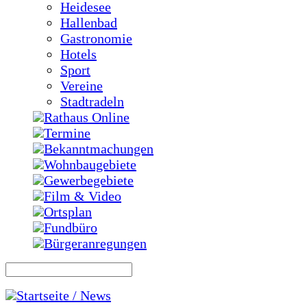
Heidesee
Hallenbad
Gastronomie
Hotels
Sport
Vereine
Stadtradeln
Rathaus Online
Termine
Bekanntmachungen
Wohnbaugebiete
Gewerbegebiete
Film & Video
Ortsplan
Fundbüro
Bürgeranregungen
Startseite / News