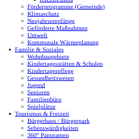
Förderprogramme (Gemeinde)
Klimaschutz
Neujahrsempfänge
Geförderte Maßnahmen
Umwelt
Kommunale Wärmeplanung
Familie & Soziales
Wohnbaugebiete
Kindertagesstätten & Schulen
Kindertagespflege
Gesundheitswesen
Jugend
Senioren
Familienbüro
Spielplätze
Tourismus & Freizeit
Bürgerhaus / Bürgerpark
Sehenswürdigkeiten
360° Panoramen