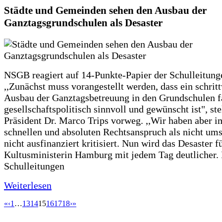
Städte und Gemeinden sehen den Ausbau der
Ganztagsgrundschulen als Desaster
NSGB reagiert auf 14-Punkte-Papier der Schulleitung
,,Zunächst muss vorangestellt werden, dass ein schrit
Ausbau der Ganztagsbetreuung in den Grundschulen f
gesellschaftspolitisch sinnvoll und gewünscht ist", st
Präsident Dr. Marco Trips vorweg. ,,Wir haben aber 
schnellen und absoluten Rechtsanspruch als nicht um
nicht ausfinanziert kritisiert. Nun wird das Desaster f
Kultusministerin Hamburg mit jedem Tag deutlicher. 
Schulleitungen
Weiterlesen
«
‹
1
…
13
14
15
16
17
18
›
»