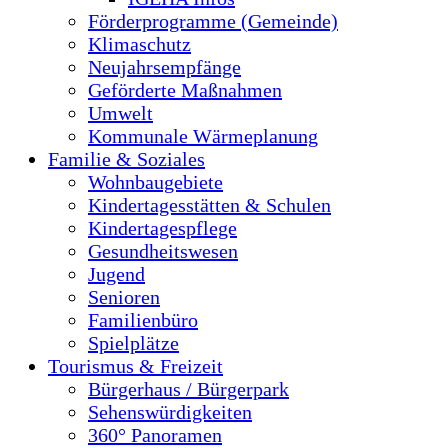
Förderprogramme (Gemeinde)
Klimaschutz
Neujahrsempfänge
Geförderte Maßnahmen
Umwelt
Kommunale Wärmeplanung
Familie & Soziales
Wohnbaugebiete
Kindertagesstätten & Schulen
Kindertagespflege
Gesundheitswesen
Jugend
Senioren
Familienbüro
Spielplätze
Tourismus & Freizeit
Bürgerhaus / Bürgerpark
Sehenswürdigkeiten
360° Panoramen