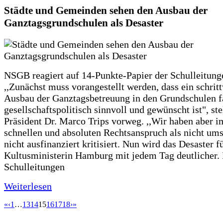
Städte und Gemeinden sehen den Ausbau der
Ganztagsgrundschulen als Desaster
NSGB reagiert auf 14-Punkte-Papier der Schulleitung
,,Zunächst muss vorangestellt werden, dass ein schrit
Ausbau der Ganztagsbetreuung in den Grundschulen f
gesellschaftspolitisch sinnvoll und gewünscht ist", st
Präsident Dr. Marco Trips vorweg. ,,Wir haben aber 
schnellen und absoluten Rechtsanspruch als nicht um
nicht ausfinanziert kritisiert. Nun wird das Desaster f
Kultusministerin Hamburg mit jedem Tag deutlicher. 
Schulleitungen
Weiterlesen
«
‹
1
…
13
14
15
16
17
18
›
»