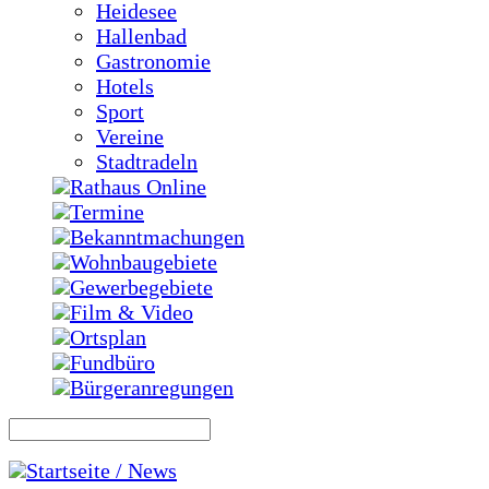
Heidesee
Hallenbad
Gastronomie
Hotels
Sport
Vereine
Stadtradeln
Rathaus Online
Termine
Bekanntmachungen
Wohnbaugebiete
Gewerbegebiete
Film & Video
Ortsplan
Fundbüro
Bürgeranregungen
Startseite / News