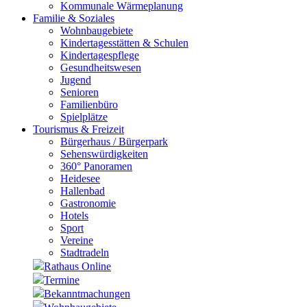
Kommunale Wärmeplanung
Familie & Soziales
Wohnbaugebiete
Kindertagesstätten & Schulen
Kindertagespflege
Gesundheitswesen
Jugend
Senioren
Familienbüro
Spielplätze
Tourismus & Freizeit
Bürgerhaus / Bürgerpark
Sehenswürdigkeiten
360° Panoramen
Heidesee
Hallenbad
Gastronomie
Hotels
Sport
Vereine
Stadtradeln
Rathaus Online
Termine
Bekanntmachungen