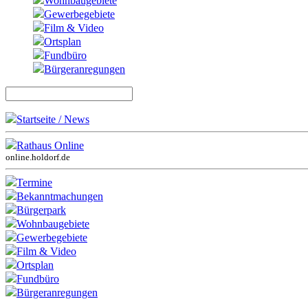
Wohnbaugebiete
Gewerbegebiete
Film & Video
Ortsplan
Fundbüro
Bürgeranregungen
Startseite / News
Rathaus Online
online.holdorf.de
Termine
Bekanntmachungen
Bürgerpark
Wohnbaugebiete
Gewerbegebiete
Film & Video
Ortsplan
Fundbüro
Bürgeranregungen