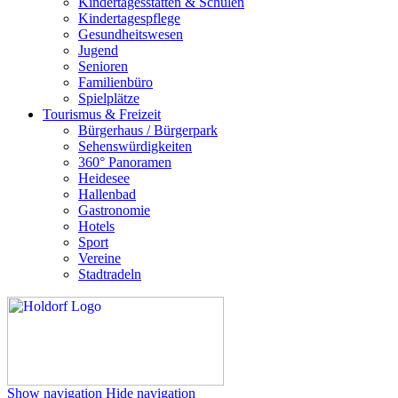
Kindertagesstätten & Schulen
Kindertagespflege
Gesundheitswesen
Jugend
Senioren
Familienbüro
Spielplätze
Tourismus & Freizeit
Bürgerhaus / Bürgerpark
Sehenswürdigkeiten
360° Panoramen
Heidesee
Hallenbad
Gastronomie
Hotels
Sport
Vereine
Stadtradeln
Show navigation
Hide navigation