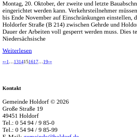
Montag, 20. Oktober, der zweite und letzte Bauabschn
eingerichtet werden kann. Verkehrsteilnehmer müssen
bis Ende November auf Einschränkungen einstellen, d
Holdorfer Straße (B 214) zwischen Gehrde und Holdor
Dauer der Arbeiten voll gesperrt werden muss. Dies te
Niedersächsische
Weiterlesen
«
‹
1
…
13
14
15
16
17
…
19
›
»
Kontakt
Gemeinde Holdorf ©
2026
Große Straße 19
49451 Holdorf
Tel.: 0 54 94 / 9 85-0
Tel.: 0 54 94 / 9 85-99
E-Mail:
gemeinde@holdorf.de