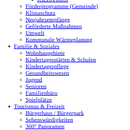
Förderprogramme (Gemeinde)
Klimaschutz
Neujahrsempfänge
Geförderte Maßnahmen
Umwelt
Kommunale Wärmeplanung
Familie & Soziales
Wohnbaugebiete
Kindertagesstätten & Schulen
Kindertagespflege
Gesundheitswesen
Jugend
Senioren
Familienbüro
Spielplätze
Tourismus & Freizeit
Bürgerhaus / Bürgerpark
Sehenswürdigkeiten
360° Panoramen