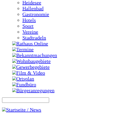
Heidesee
Hallenbad
Gastronomie
Hotels
Sport
Vereine
Stadtradeln
Rathaus Online
Termine
Bekanntmachungen
Wohnbaugebiete
Gewerbegebiete
Film & Video
Ortsplan
Fundbüro
Bürgeranregungen
Startseite / News