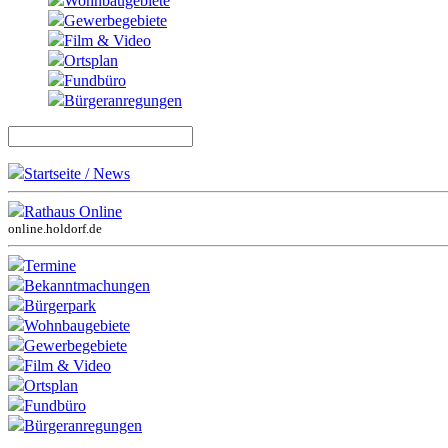
Wohnbaugebiete
Gewerbegebiete
Film & Video
Ortsplan
Fundbüro
Bürgeranregungen
Startseite / News
Rathaus Online
online.holdorf.de
Termine
Bekanntmachungen
Bürgerpark
Wohnbaugebiete
Gewerbegebiete
Film & Video
Ortsplan
Fundbüro
Bürgeranregungen