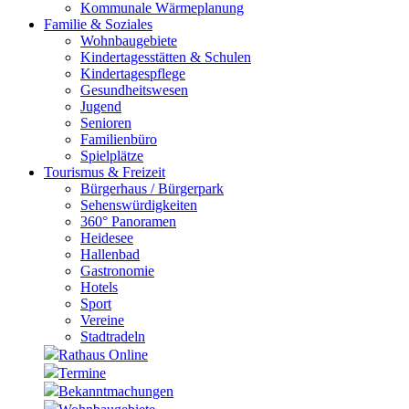
Kommunale Wärmeplanung
Familie & Soziales
Wohnbaugebiete
Kindertagesstätten & Schulen
Kindertagespflege
Gesundheitswesen
Jugend
Senioren
Familienbüro
Spielplätze
Tourismus & Freizeit
Bürgerhaus / Bürgerpark
Sehenswürdigkeiten
360° Panoramen
Heidesee
Hallenbad
Gastronomie
Hotels
Sport
Vereine
Stadtradeln
Rathaus Online
Termine
Bekanntmachungen