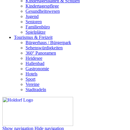
Kindertagesstätten & Schulen
Kindertagespflege
Gesundheitswesen
Jugend
Senioren
Familienbüro
Spielplätze
Tourismus & Freizeit
Bürgerhaus / Bürgerpark
Sehenswürdigkeiten
360° Panoramen
Heidesee
Hallenbad
Gastronomie
Hotels
Sport
Vereine
Stadtradeln
Show navigation
Hide navigation