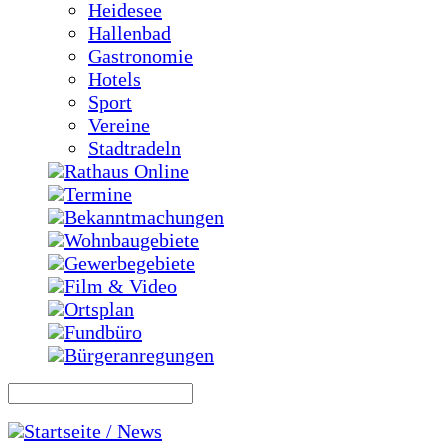
Heidesee
Hallenbad
Gastronomie
Hotels
Sport
Vereine
Stadtradeln
Rathaus Online
Termine
Bekanntmachungen
Wohnbaugebiete
Gewerbegebiete
Film & Video
Ortsplan
Fundbüro
Bürgeranregungen
Startseite / News