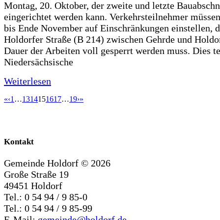
Montag, 20. Oktober, der zweite und letzte Bauabschn
eingerichtet werden kann. Verkehrsteilnehmer müssen
bis Ende November auf Einschränkungen einstellen, d
Holdorfer Straße (B 214) zwischen Gehrde und Holdor
Dauer der Arbeiten voll gesperrt werden muss. Dies te
Niedersächsische
Weiterlesen
«
‹
1
…
13
14
15
16
17
…
19
›
»
Kontakt
Gemeinde Holdorf ©
2026
Große Straße 19
49451 Holdorf
Tel.: 0 54 94 / 9 85-0
Tel.: 0 54 94 / 9 85-99
E-Mail:
gemeinde@holdorf.de