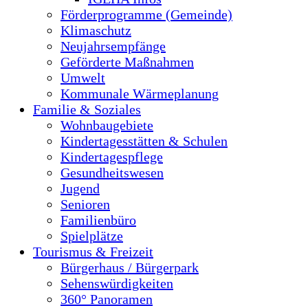
Förderprogramme (Gemeinde)
Klimaschutz
Neujahrsempfänge
Geförderte Maßnahmen
Umwelt
Kommunale Wärmeplanung
Familie & Soziales
Wohnbaugebiete
Kindertagesstätten & Schulen
Kindertagespflege
Gesundheitswesen
Jugend
Senioren
Familienbüro
Spielplätze
Tourismus & Freizeit
Bürgerhaus / Bürgerpark
Sehenswürdigkeiten
360° Panoramen