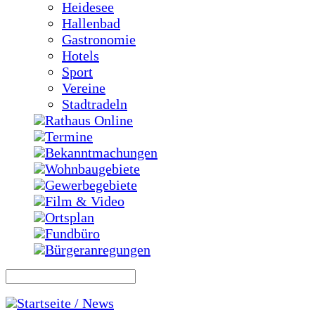
Heidesee
Hallenbad
Gastronomie
Hotels
Sport
Vereine
Stadtradeln
Rathaus Online
Termine
Bekanntmachungen
Wohnbaugebiete
Gewerbegebiete
Film & Video
Ortsplan
Fundbüro
Bürgeranregungen
Startseite / News