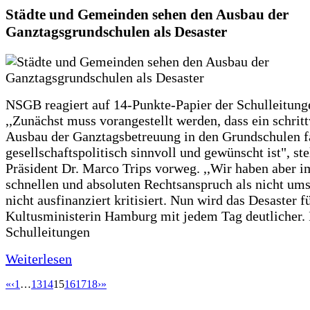
Städte und Gemeinden sehen den Ausbau der
Ganztagsgrundschulen als Desaster
NSGB reagiert auf 14-Punkte-Papier der Schulleitung
,,Zunächst muss vorangestellt werden, dass ein schrit
Ausbau der Ganztagsbetreuung in den Grundschulen f
gesellschaftspolitisch sinnvoll und gewünscht ist", st
Präsident Dr. Marco Trips vorweg. ,,Wir haben aber 
schnellen und absoluten Rechtsanspruch als nicht um
nicht ausfinanziert kritisiert. Nun wird das Desaster f
Kultusministerin Hamburg mit jedem Tag deutlicher. 
Schulleitungen
Weiterlesen
«
‹
1
…
13
14
15
16
17
18
›
»