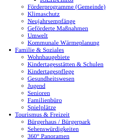
Förderprogramme (Gemeinde)
Klimaschutz
Neujahrsempfänge
Geförderte Maßnahmen
Umwelt
Kommunale Wärmeplanung
Familie & Soziales
Wohnbaugebiete
Kindertagesstätten & Schulen
Kindertagespflege
Gesundheitswesen
Jugend
Senioren
Familienbüro
Spielplätze
Tourismus & Freizeit
Bürgerhaus / Bürgerpark
Sehenswürdigkeiten
360° Panoramen