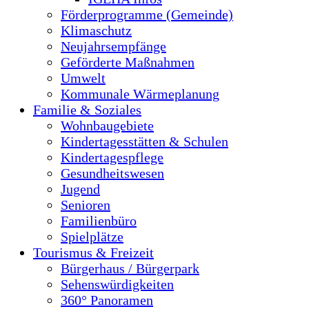
Förderprogramme (Gemeinde)
Klimaschutz
Neujahrsempfänge
Geförderte Maßnahmen
Umwelt
Kommunale Wärmeplanung
Familie & Soziales
Wohnbaugebiete
Kindertagesstätten & Schulen
Kindertagespflege
Gesundheitswesen
Jugend
Senioren
Familienbüro
Spielplätze
Tourismus & Freizeit
Bürgerhaus / Bürgerpark
Sehenswürdigkeiten
360° Panoramen