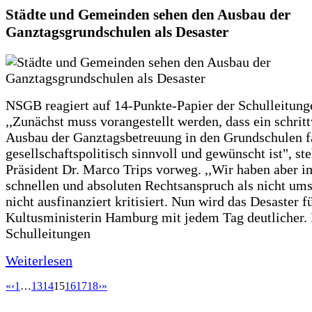
Städte und Gemeinden sehen den Ausbau der
Ganztagsgrundschulen als Desaster
NSGB reagiert auf 14-Punkte-Papier der Schulleitung
,,Zunächst muss vorangestellt werden, dass ein schrit
Ausbau der Ganztagsbetreuung in den Grundschulen f
gesellschaftspolitisch sinnvoll und gewünscht ist", st
Präsident Dr. Marco Trips vorweg. ,,Wir haben aber 
schnellen und absoluten Rechtsanspruch als nicht um
nicht ausfinanziert kritisiert. Nun wird das Desaster f
Kultusministerin Hamburg mit jedem Tag deutlicher. 
Schulleitungen
Weiterlesen
«
‹
1
…
13
14
15
16
17
18
›
»