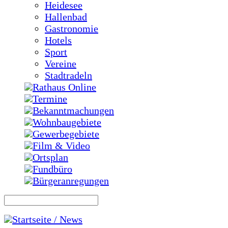
Heidesee
Hallenbad
Gastronomie
Hotels
Sport
Vereine
Stadtradeln
Rathaus Online
Termine
Bekanntmachungen
Wohnbaugebiete
Gewerbegebiete
Film & Video
Ortsplan
Fundbüro
Bürgeranregungen
Startseite / News