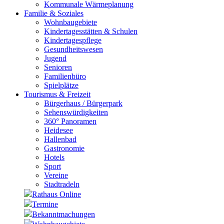
Kommunale Wärmeplanung
Familie & Soziales
Wohnbaugebiete
Kindertagesstätten & Schulen
Kindertagespflege
Gesundheitswesen
Jugend
Senioren
Familienbüro
Spielplätze
Tourismus & Freizeit
Bürgerhaus / Bürgerpark
Sehenswürdigkeiten
360° Panoramen
Heidesee
Hallenbad
Gastronomie
Hotels
Sport
Vereine
Stadtradeln
Rathaus Online
Termine
Bekanntmachungen