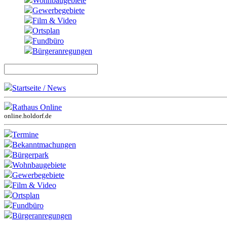
Wohnbaugebiete
Gewerbegebiete
Film & Video
Ortsplan
Fundbüro
Bürgeranregungen
Startseite / News
Rathaus Online
online.holdorf.de
Termine
Bekanntmachungen
Bürgerpark
Wohnbaugebiete
Gewerbegebiete
Film & Video
Ortsplan
Fundbüro
Bürgeranregungen