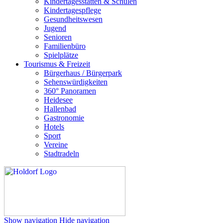
Kindertagesstätten & Schulen
Kindertagespflege
Gesundheitswesen
Jugend
Senioren
Familienbüro
Spielplätze
Tourismus & Freizeit
Bürgerhaus / Bürgerpark
Sehenswürdigkeiten
360° Panoramen
Heidesee
Hallenbad
Gastronomie
Hotels
Sport
Vereine
Stadtradeln
Show navigation
Hide navigation