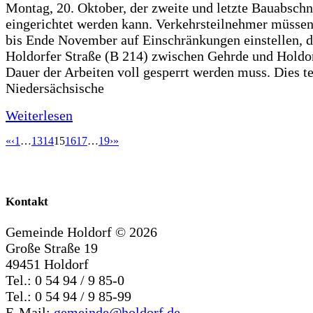
Montag, 20. Oktober, der zweite und letzte Bauabschn
eingerichtet werden kann. Verkehrsteilnehmer müssen
bis Ende November auf Einschränkungen einstellen, d
Holdorfer Straße (B 214) zwischen Gehrde und Holdor
Dauer der Arbeiten voll gesperrt werden muss. Dies te
Niedersächsische
Weiterlesen
«
‹
1
…
13
14
15
16
17
…
19
›
»
Kontakt
Gemeinde Holdorf ©
2026
Große Straße 19
49451 Holdorf
Tel.: 0 54 94 / 9 85-0
Tel.: 0 54 94 / 9 85-99
E-Mail:
gemeinde@holdorf.de