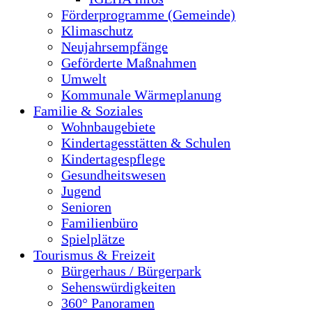
Förderprogramme (Gemeinde)
Klimaschutz
Neujahrsempfänge
Geförderte Maßnahmen
Umwelt
Kommunale Wärmeplanung
Familie & Soziales
Wohnbaugebiete
Kindertagesstätten & Schulen
Kindertagespflege
Gesundheitswesen
Jugend
Senioren
Familienbüro
Spielplätze
Tourismus & Freizeit
Bürgerhaus / Bürgerpark
Sehenswürdigkeiten
360° Panoramen