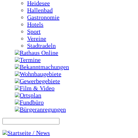
Heidesee
Hallenbad
Gastronomie
Hotels
Sport
Vereine
Stadtradeln
Rathaus Online
Termine
Bekanntmachungen
Wohnbaugebiete
Gewerbegebiete
Film & Video
Ortsplan
Fundbüro
Bürgeranregungen
Startseite / News