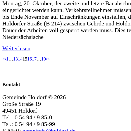
Montag, 20. Oktober, der zweite und letzte Bauabschn
eingerichtet werden kann. Verkehrsteilnehmer müssen
bis Ende November auf Einschränkungen einstellen, d
Holdorfer Straße (B 214) zwischen Gehrde und Holdor
Dauer der Arbeiten voll gesperrt werden muss. Dies te
Niedersächsische
Weiterlesen
«
‹
1
…
13
14
15
16
17
…
19
›
»
Kontakt
Gemeinde Holdorf ©
2026
Große Straße 19
49451 Holdorf
Tel.: 0 54 94 / 9 85-0
Tel.: 0 54 94 / 9 85-99
E-Mail:
gemeinde@holdorf.de