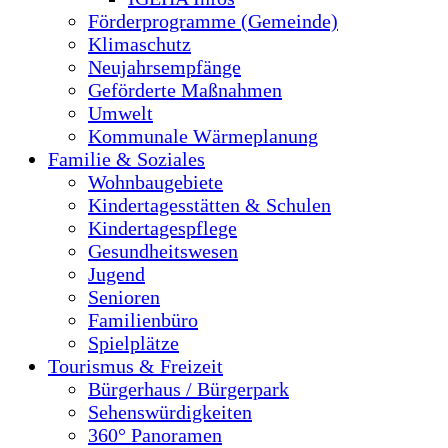
Förderprogramme (Gemeinde)
Klimaschutz
Neujahrsempfänge
Geförderte Maßnahmen
Umwelt
Kommunale Wärmeplanung
Familie & Soziales
Wohnbaugebiete
Kindertagesstätten & Schulen
Kindertagespflege
Gesundheitswesen
Jugend
Senioren
Familienbüro
Spielplätze
Tourismus & Freizeit
Bürgerhaus / Bürgerpark
Sehenswürdigkeiten
360° Panoramen