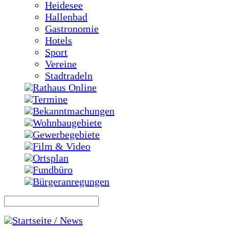
Heidesee
Hallenbad
Gastronomie
Hotels
Sport
Vereine
Stadtradeln
Rathaus Online
Termine
Bekanntmachungen
Wohnbaugebiete
Gewerbegebiete
Film & Video
Ortsplan
Fundbüro
Bürgeranregungen
Startseite / News