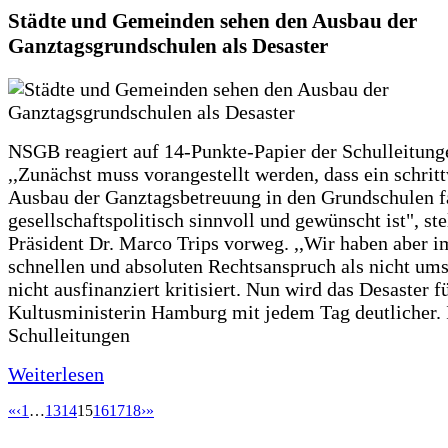
Städte und Gemeinden sehen den Ausbau der
Ganztagsgrundschulen als Desaster
NSGB reagiert auf 14-Punkte-Papier der Schulleitung
,,Zunächst muss vorangestellt werden, dass ein schrit
Ausbau der Ganztagsbetreuung in den Grundschulen f
gesellschaftspolitisch sinnvoll und gewünscht ist", st
Präsident Dr. Marco Trips vorweg. ,,Wir haben aber 
schnellen und absoluten Rechtsanspruch als nicht um
nicht ausfinanziert kritisiert. Nun wird das Desaster f
Kultusministerin Hamburg mit jedem Tag deutlicher. 
Schulleitungen
Weiterlesen
«
‹
1
…
13
14
15
16
17
18
›
»