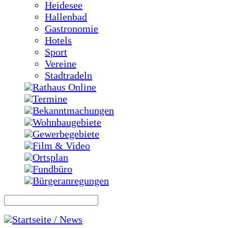
Heidesee
Hallenbad
Gastronomie
Hotels
Sport
Vereine
Stadtradeln
Rathaus Online
Termine
Bekanntmachungen
Wohnbaugebiete
Gewerbegebiete
Film & Video
Ortsplan
Fundbüro
Bürgeranregungen
Startseite / News