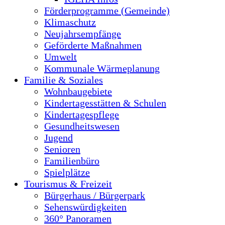
Förderprogramme (Gemeinde)
Klimaschutz
Neujahrsempfänge
Geförderte Maßnahmen
Umwelt
Kommunale Wärmeplanung
Familie & Soziales
Wohnbaugebiete
Kindertagesstätten & Schulen
Kindertagespflege
Gesundheitswesen
Jugend
Senioren
Familienbüro
Spielplätze
Tourismus & Freizeit
Bürgerhaus / Bürgerpark
Sehenswürdigkeiten
360° Panoramen